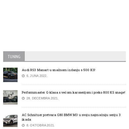
TUNING
Audi RS3 Manart u snažnom izdanju s 500 KS!
6. JUNA 2022.
Performmaster G-klasa s većom karoserijom i preko 800 KS snage!
28. DECEMBRA 2021.
AC Schnitzer pretvara G80 BMW M3 u svoju najmoćniju seriju 3
ikada
8. OKTOBRA 2021.