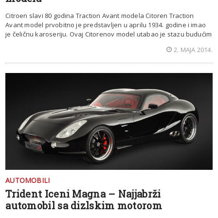
Citroen slavi 80 godina Traction Avant modela Citoren Traction
Avant model prvobitno je predstavljen u aprilu 1934. godine i imao
je čeličnu karoseriju. Ovaj Citorenov model utabao je stazu budućim
2. MAJA 2014.
AUTOMOBILI
Trident Iceni Magna – Najjabrži
automobil sa dizlskim motorom