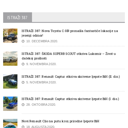
ISTRAŽI 387
ISTRAŽI 387: Nova Toyota C-HR pronašla fantastiče lokacije za
jesenji odmor!
10. DECEMBRA 2020.
ISTRAŽI 387: ŠKODA SUPERB SCOUT otkriva Lukomir – Život u
dalekoj prošlosti
9. NOVEMBRA 2020.
ISTRAŽI 387: Renault Captur otkriva skrivene ljepote BiH (II. dio.)
5. NOVEMBRA 2020.
ISTRAŽI 387: Renault Captur otkriva skrivene ljepote BiH (I. dio.)
28. OKTOBRA 2020.
Novi Renault Clio na putu kroz prirodne ljepote BiH
18. AUGUSTA 2020.