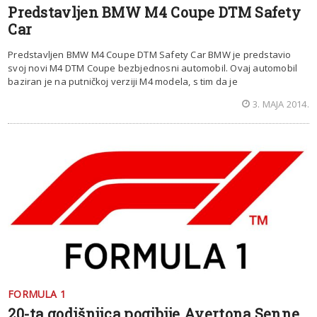
Predstavljen BMW M4 Coupe DTM Safety
Car
Predstavljen BMW M4 Coupe DTM Safety Car BMW je predstavio
svoj novi M4 DTM Coupe bezbjednosni automobil. Ovaj automobil
baziran je na putničkoj verziji M4 modela, s tim da je
3. MAJA 2014.
FORMULA 1
20-ta godišnjica pogibije Ayertona Senne