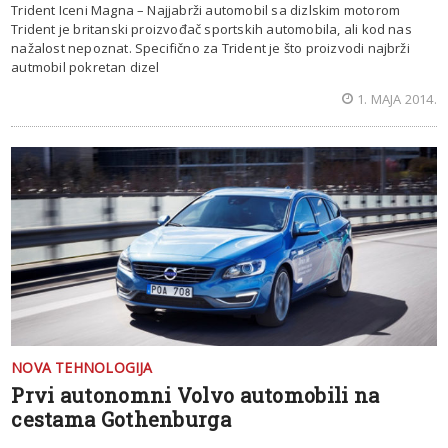
Trident Iceni Magna – Najjabrži automobil sa dizlskim motorom
Trident je britanski proizvođač sportskih automobila, ali kod nas
nažalost nepoznat. Specifično za Trident je što proizvodi najbrži
autmobil pokretan dizel
1. MAJA 2014.
NOVA TEHNOLOGIJA
Prvi autonomni Volvo automobili na
cestama Gothenburga