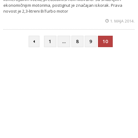
ekonomičnijim motorima, postignut je značajan iskorak. Prava
novost je 2,3-litreni BiTurbo motor
1. MAJA 2014.
1
…
8
9
10