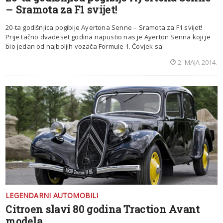
– Sramota za F1 svijet!
20-ta godišnjica pogibije Ayertona Senne – Sramota za F1 svijet!
Prije tačno dvadeset godina napustio nas je Ayerton Senna koji je
bio jedan od najboljih vozača Formule 1. Čovjek sa
2. MAJA 2014.
LEGENDARNI AUTOMOBILI
Citroen slavi 80 godina Traction Avant
modela