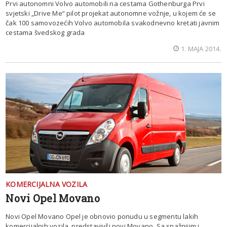
Prvi autonomni Volvo automobili na cestama Gothenburga Prvi
svjetski „Drive Me“ pilot projekat autonomne vožnje, u kojem će se
čak 100 samovozećih Volvo automobila svakodnevno kretati javnim
cestama švedskog grada
1. MAJA 2014.
KOMERCIJALNA VOZILA
Novi Opel Movano
Novi Opel Movano Opel je obnovio ponudu u segmentu lakih
komercijalnih vozila, predstavivši novi Movano. Sa snažnijim i