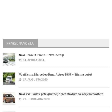
PRIVREDNA VOZILA
Novi Renault Trafic – Novi detalji
14. APRILA 2014.
Vozili smo: Mercedes-Benz Actros 1845 – Sila na putu!
17. AUGUSTA 2020.
Novi VW Caddy pete gneracije predstavljen sa obiljem noviteta
21. FEBRUARA 2020.