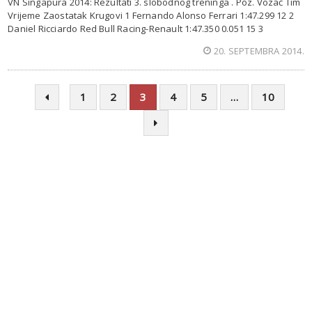
VN Singapura 2014: Rezultati 3. slobodnog treninga . Poz. Vozač Tim
Vrijeme Zaostatak Krugovi 1 Fernando Alonso Ferrari 1:47.299 12 2
Daniel Ricciardo Red Bull Racing-Renault 1:47.350 0.051 15 3
20. SEPTEMBRA 2014.
1
2
3
4
5
…
10