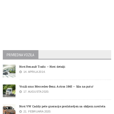
PRIVREDNA VOZILA
Novi Renault Trafic – Novi detalji
14. APRILA 2014.
Vozili smo: Mercedes-Benz Actros 1845 – Sila na putu!
17. AUGUSTA 2020.
Novi VW Caddy pete gneracije predstavljen sa obiljem noviteta
21. FEBRUARA 2020.