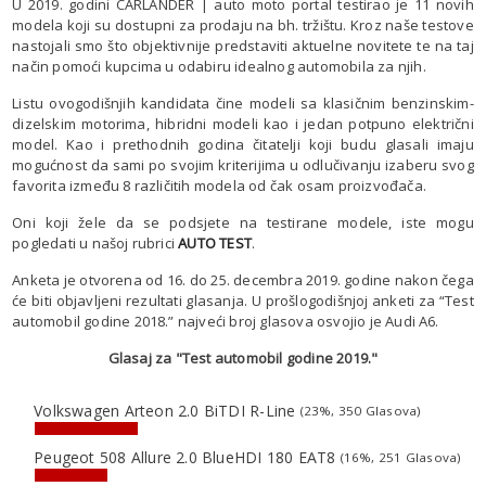
U 2019. godini CARLANDER | auto moto portal testirao je 11 novih
modela koji su dostupni za prodaju na bh. tržištu. Kroz naše testove
nastojali smo što objektivnije predstaviti aktuelne novitete te na taj
način pomoći kupcima u odabiru idealnog automobila za njih.
Listu ovogodišnjih kandidata čine modeli sa klasičnim benzinskim-
dizelskim motorima, hibridni modeli kao i jedan potpuno električni
model. Kao i prethodnih godina čitatelji koji budu glasali imaju
mogućnost da sami po svojim kriterijima u odlučivanju izaberu svog
favorita između 8 različitih modela od čak osam proizvođača.
Oni koji žele da se podsjete na testirane modele, iste mogu
pogledati u našoj rubrici
AUTO TEST
.
Anketa je otvorena od 16. do 25. decembra 2019. godine nakon čega
će biti objavljeni rezultati glasanja. U prošlogodišnjoj anketi za “Test
automobil godine 2018.” najveći broj glasova osvojio je Audi A6.
Glasaj za "Test automobil godine 2019."
Volkswagen Arteon 2.0 BiTDI R-Line
(23%, 350 Glasova)
Peugeot 508 Allure 2.0 BlueHDI 180 EAT8
(16%, 251 Glasova)