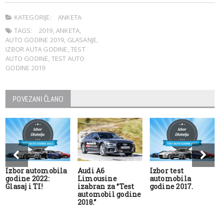
KATEGORIJE:
ANKETA
TAGS:
2019
,
ANKETA
,
AUTO GODINE 2019
,
GLASANJE
,
IZBOR AUTA GODINE
,
TEST
AUTO GODINE
,
TEST AUTO
GODINE 2019
POVEZANI ČLANCI
Izbor automobila
Audi A6
Izbor test
godine 2022:
Limousine
automobila
Glasaj i TI!
izabran za “Test
godine 2017.
automobil godine
2018.”