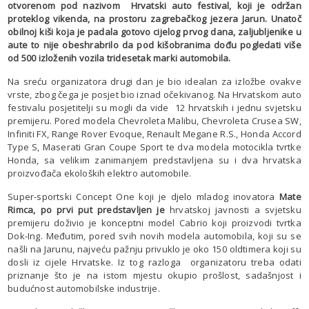
otvorenom pod nazivom Hrvatski auto festival, koji je održan
proteklog vikenda, na prostoru zagrebačkog jezera Jarun. Unatoč
obilnoj kiši koja je padala gotovo cijelog prvog dana, zaljubljenike u
aute to nije obeshrabrilo da pod kišobranima dođu pogledati više
od 500 izloženih vozila tridesetak marki automobila.
Na sreću organizatora drugi dan je bio idealan za izložbe ovakve
vrste, zbog čega je posjet bio iznad očekivanog. Na Hrvatskom auto
festivalu posjetitelji su mogli da vide 12 hrvatskih i jednu svjetsku
premijeru. Pored modela Chevroleta Malibu, Chevroleta Crusea SW,
Infiniti FX, Range Rover Evoque, Renault Megane R.S., Honda Accord
Type S, Maserati Gran Coupe Sport te dva modela motocikla tvrtke
Honda, sa velikim zanimanjem predstavljena su i dva hrvatska
proizvođača ekoloških elektro automobile.
Super-sportski Concept One koji je djelo mladog inovatora
Mate
Rimca, po prvi put predstavljen je
hrvatskoj javnosti a svjetsku
premijeru doživio je konceptni model Cabrio koji proizvodi tvrtka
Dok-Ing. Međutim, pored svih novih modela automobila, koji su se
našli na Jarunu, najveću pažnju privuklo je oko 150 oldtimera koji su
dosli iz cijele Hrvatske. Iz tog razloga organizatoru treba odati
priznanje što je na istom mjestu okupio prošlost, sadašnjost i
budućnost automobilske industrije.