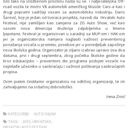
Isto tako na izložbenom prostoru našla su se i natjecateljska Off-
road vozila te moćni V8 automobili američkog Muscle Cars-a kao i
drugi popratni sadržaji vezani za automobilsku industriju. Dario
Šarović, koji je jedan od tvoraca projekta, navodi da Hrvatski Auto
Festival, nije zamišljen kao zamjena za ZG Auto Show, već kao
sasvim nova dimenzija druženja zaljubljenika u limene
ljepotane. Festival je organizovan u saradnji sa MUP-om i HAK-om
jer je organizatorska namjera naglasiti važnost preventivnog
ponašanja vozača u prometu, posebice jer u ponedjeljak započinje
nova školska godina. Organizator je ciljano izabrao upravo ova dva
datuma, prvi i drugi septembra, zbog početka školske godine da
kroz edukacijsko – preventivni dio programa podsjeti vozače na
najmlađe učesnike u saobraćaju i važnost poštivanja saobraćajnih
propisa.
Ovim putem čestitamo organizatoru na odličnoj organizaciji, te im
zahvaljujemo na srdačnoj dobrodošlici.
Irena Zrnić
KATEGORIJE:
AUTO SAJAM
TAGS:
2012
,
HRVATSKA
,
HRVATSKI AUTO FESTIVAL
,