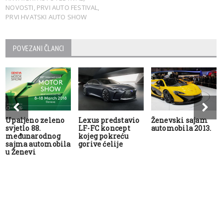
NOVOSTI
,
PRVI AUTO FESTIVAL
,
PRVI HVATSKI AUTO SHOW
POVEZANI ČLANCI
Upaljeno zeleno
Lexus predstavio
Ženevski sajam
svjetlo 88.
LF-FC koncept
automobila 2013.
međunarodnog
kojeg pokreću
sajma automobila
gorive ćelije
u Ženevi