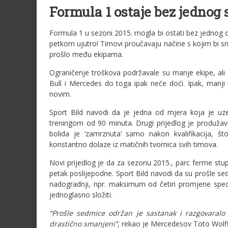
Formula 1 ostaje bez jednog
Formula 1 u sezoni 2015. mogla bi ostati bez jednog od
petkom ujutro! Timovi proučavaju načine s kojim bi s
prošlo među ekipama.
Ograničenje troškova podržavale su manje ekipe, ali 
Bull i Mercedes do toga ipak neće doći. Ipak, manj
novim.
Sport Bild navodi da je jedna od mjera koja je uze
treningom od 90 minuta. Drugi prijedlog je produžava
bolida je ‘zamrznuta’ samo nakon kvalifikacija, š
konstantno dolaze iz matičnih tvornica svih timova.
Novi prijedlog je da za sezonu 2015., parc ferme stu
petak poslijepodne. Sport Bild navodi da su prošle s
nadogradnji, npr. maksimum od četiri promjene specif
jednoglasno složiti.
“Prošle sedmice održan je sastanak i razgovaralo s
drastično smanjeni”
, rekao je Mercedesov Toto Wolff