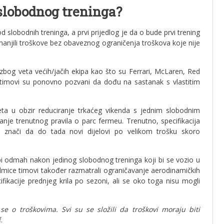
 slobodnog treninga?
 slobodnih treninga, a prvi prijedlog je da o bude prvi trening
manjili troškove bez obaveznog ograničenja troškova koje nije
zbog veta većih/jačih ekipa kao što su Ferrari, McLaren, Red
i timovi su ponovno pozvani da dođu na sastanak s vlastitim
ta u obzir reduciranje trkaćeg vikenda s jednim slobodnim
nje trenutnog pravila o parc fermeu. Trenutno, specifikacija
to znači da do tada novi dijelovi po velikom trošku skoro
pi odmah nakon jedinog slobodnog treninga koji bi se vozio u
edmice timovi također razmatrali ograničavanje aerodinamičkih
ikacije prednjeg krila po sezoni, ali se oko toga nisu mogli
e o troškovima. Svi su se složili da troškovi moraju biti
.