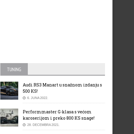
TUNING
Audi RS3 Manart u snažnom izdanju s
500 KS!
6. JUNA 2022.
Performmaster G-klasa s većom
karoserijom i preko 800 KS snage!
28. DECEMBRA 2021.