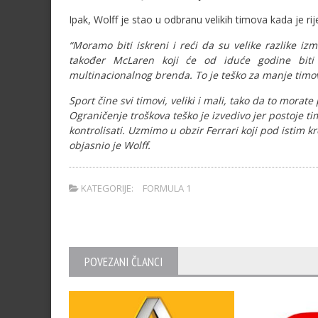
Ipak, Wolff je stao u odbranu velikih timova kada je 
“Moramo biti iskreni i reći da su velike razlike iz
također McLaren koji će od iduće godine biti 
multinacionalnog brenda. To je teško za manje timov
Sport čine svi timovi, veliki i mali, tako da to morat
Ograničenje troškova teško je izvedivo jer postoje ti
kontrolisati. Uzmimo u obzir Ferrari koji pod istim 
objasnio je Wolff.
KATEGORIJE:
FORMULA 1
POVEZANI ČLANCI