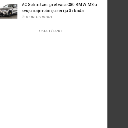
AC Schnitzer pretvara G80 BMW M3 u
svoju najmoćniju seriju 3 ikada
8. OKTOBRA 2021.
OSTALI ČLANCI
 Singapura: 3 trening
Kina: 3 trening