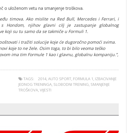
riječ o uloženom vetu na smanjenje troškova.
među timova. Ako mislite na Red Bull, Mercedes i Ferrari, i
s Hondom, njihov glavni cilj je zastupanje globalnog
e koji su tu samo da se takmiče u Formuli 1.
e poštovati i tražiti solucije koje će dugoročno pomoći svima.
movi koje to ne žele. Osim toga, to bi bilo veoma teško
krovom ima tim Formule 1 kao i glavnu, globalnu kompaniju.”,
TAGS:
2014
,
AUTO SPORT
,
FORMULA 1
,
IZBACIVANJE
JEDNOG TRENINGA
,
SLOBODNI TRENING
,
SMANJENJE
TROŠKOVA
,
VIJESTI