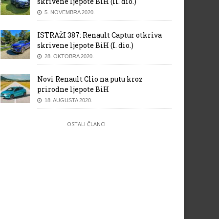
skrivene ljepote BiH (II. dio.)
5. NOVEMBRA 2020.
ISTRAŽI 387: Renault Captur otkriva
skrivene ljepote BiH (I. dio.)
28. OKTOBRA 2020.
Novi Renault Clio na putu kroz
prirodne ljepote BiH
18. AUGUSTA 2020.
OSTALI ČLANCI