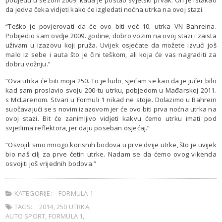
da jedva čeka vidjeti kako će izgledati noćna utrka na ovoj stazi.
“Teško je povjerovati da će ovo biti već 10. utrka VN Bahreina.
Pobijedio sam ovdje 2009. godine, dobro vozim na ovoj stazi i zaista
uživam u izazovu koji pruža. Uvijek osjećate da možete izvući još
malo iz sebe i auta što je čini teškom, ali koja će vas nagraditi za
dobru vožnju.”
“Ova utrka će biti moja 250. To je ludo, sjećam se kao da je jučer bilo
kad sam proslavio svoju 200-tu utrku, pobjedom u Mađarskoj 2011.
s McLarenom. Stvari u Formuli 1 nikad ne stoje. Dolazimo u Bahrein
suočavajući se s novim izazovom jer će ovo biti prva noćna utrka na
ovoj stazi. Bit će zanimljivo vidjeti kakvu ćemo utrku imati pod
svjetlima reflektora, jer daju poseban osjećaj.”
“Osvojili smo mnogo korisnih bodova u prve dvije utrke, što je uvijek
bio naš cilj za prve četiri utrke. Nadam se da ćemo ovog vikenda
osvojiti još vrijednih bodova.”
KATEGORIJE:
FORMULA 1
TAGS:
2014
,
250 UTRKA
,
AUTO SPORT
,
FORMULA 1
,