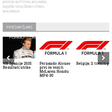
JENSON BUTTONA
,
MCLAREN
,
NAJVIŠE ODVEŽENIH UTRKA
,
REKORDER
POVEZANI ČLANCI
VN Španije 2015:
Fernando Alonso
Belgija: 2. trening
Rezultati utrke
prvi će voziti
McLaren Hondu
MP4-30