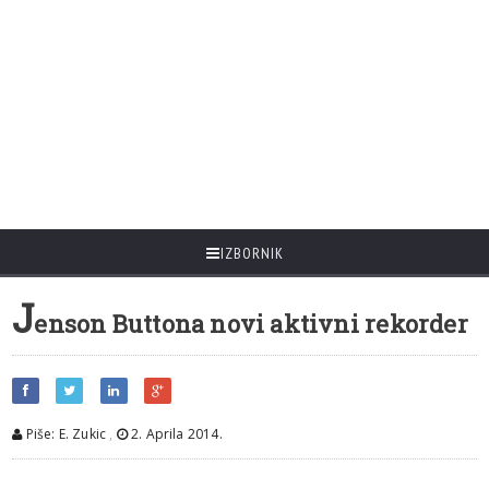
IZBORNIK
J
enson Buttona novi aktivni rekorder
Piše: E. Zukic
,
2. Aprila 2014.