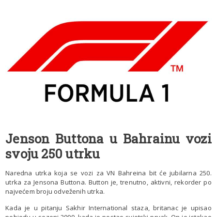
Jenson Buttona u Bahrainu vozi
svoju 250 utrku
Naredna utrka koja se vozi za VN Bahreina bit će jubilarna 250.
utrka za Jensona Buttona. Button je, trenutno, aktivni, rekorder po
najvećem broju odveženih utrka.
Kada je u pitanju Sakhir International staza, britanac je upisao
pobjedu u sezoni 2009. kada je postao svjetski prvak. On je istakao