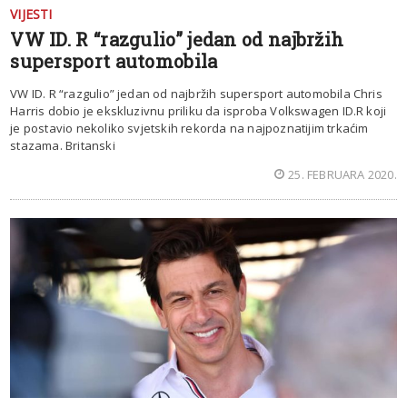
VIJESTI
VW ID. R “razgulio” jedan od najbržih
supersport automobila
VW ID. R “razgulio” jedan od najbržih supersport automobila Chris
Harris dobio je ekskluzivnu priliku da isproba Volkswagen ID.R koji
je postavio nekoliko svjetskih rekorda na najpoznatijim trkaćim
stazama. Britanski
25. FEBRUARA 2020.