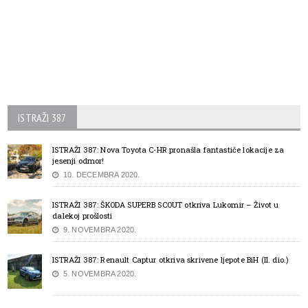
ISTRAŽI 387
ISTRAŽI 387: Nova Toyota C-HR pronašla fantastiče lokacije za
jesenji odmor!
10. DECEMBRA 2020.
ISTRAŽI 387: ŠKODA SUPERB SCOUT otkriva Lukomir – Život u
dalekoj prošlosti
9. NOVEMBRA 2020.
ISTRAŽI 387: Renault Captur otkriva skrivene ljepote BiH (II. dio.)
5. NOVEMBRA 2020.