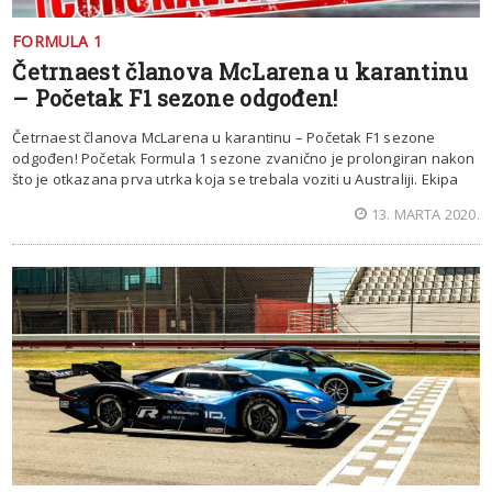
FORMULA 1
Četrnaest članova McLarena u karantinu
– Početak F1 sezone odgođen!
Četrnaest članova McLarena u karantinu – Početak F1 sezone
odgođen! Početak Formula 1 sezone zvanično je prolongiran nakon
što je otkazana prva utrka koja se trebala voziti u Australiji. Ekipa
13. MARTA 2020.