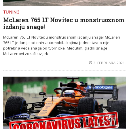
TUNING
McLaren 765 LT Novitec u monstruoznom
izdanju snage!
McLaren 765 LT Novitec u monstruoznom izdanju snage! McLaren
765 LT jedan je od onih automobila kojima jednostavno nije
potrebna veća snaga od tvorničke. Međutim, gladni snage
McLarenovi vozači uvijek
2. FEBRUARA 2021.