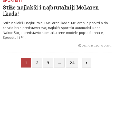
SPORTISTI
Stiže najlakši i najbrutalniji McLaren
ikada!
Stiže najlakši i najbrutalniji McLaren ikada! McLaren je potvrdio da
će vrlo brzo predstaviti svoj najlakši sportski automobil ikada!
Nakon što je predstavio spektakularne modele poput Senna-e,
Speedtail i P1,
20. AUGUSTA 2019.
1
2
3
…
24