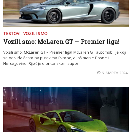
TESTOVI
VOZILI SMO
Vozili smo: McLaren GT – Premier liga!
Vozili smo: McLaren GT – Premier liga! McLaren GT automobil je koji
se ne viđa često na putevima Evrope, a još manje Bosne i
Hercegovine. Riječ je o britanskom super
6. MARTA 2024.