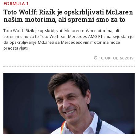
FORMULA 1
Toto Wolff: Rizik je opskrbljivati McLaren
našim motorima, ali spremni smo za to
Toto Wolff: Rizik je opskrbljivati McLaren našim motorima, ali
spremni smo za to Toto Wolff šef Mercedes AMG F1 tima svjestan je
da opskrbljivanje McLarea sa Mercedesovim motorima može
predstavljati
10. OKTOBRA 2019.