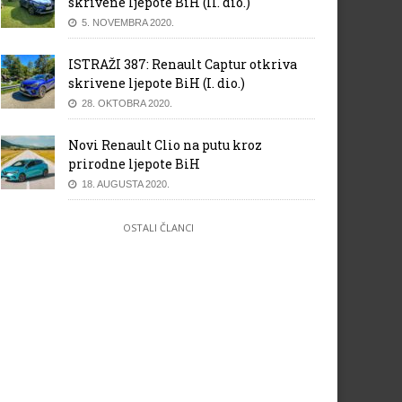
skrivene ljepote BiH (II. dio.)
5. NOVEMBRA 2020.
ISTRAŽI 387: Renault Captur otkriva
skrivene ljepote BiH (I. dio.)
28. OKTOBRA 2020.
Novi Renault Clio na putu kroz
prirodne ljepote BiH
18. AUGUSTA 2020.
OSTALI ČLANCI