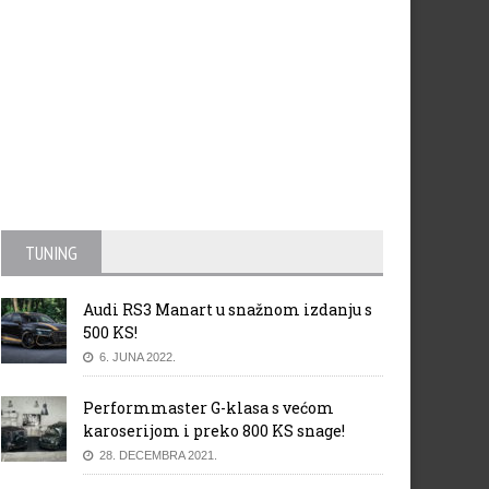
TUNING
Audi RS3 Manart u snažnom izdanju s
500 KS!
6. JUNA 2022.
Performmaster G-klasa s većom
karoserijom i preko 800 KS snage!
28. DECEMBRA 2021.