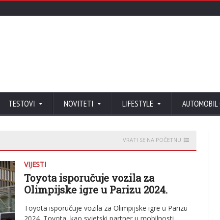
TESTOVI
NOVITETI
LIFESTYLE
AUTOMOBIL
VRATI SE NA POČETNU
VIJESTI
Toyota isporučuje vozila za
Olimpijske igre u Parizu 2024.
Toyota isporučuje vozila za Olimpijske igre u Parizu
2024. Toyota, kao svjetski partner u mobilnosti