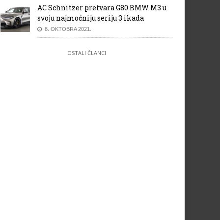
AC Schnitzer pretvara G80 BMW M3 u
svoju najmoćniju seriju 3 ikada
8. OKTOBRA 2021.
OSTALI ČLANCI