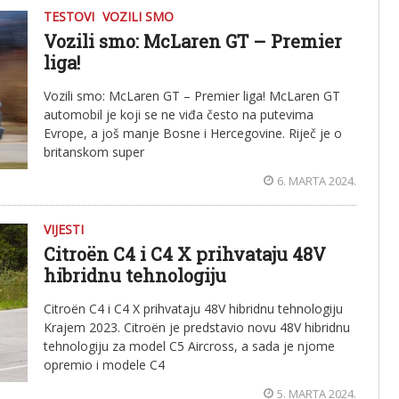
TESTOVI
VOZILI SMO
Vozili smo: McLaren GT – Premier
liga!
Vozili smo: McLaren GT – Premier liga! McLaren GT
automobil je koji se ne viđa često na putevima
Evrope, a još manje Bosne i Hercegovine. Riječ je o
britanskom super
6. MARTA 2024.
VIJESTI
Citroën C4 i C4 X prihvataju 48V
hibridnu tehnologiju
Citroën C4 i C4 X prihvataju 48V hibridnu tehnologiju
Krajem 2023. Citroën je predstavio novu 48V hibridnu
tehnologiju za model C5 Aircross, a sada je njome
opremio i modele C4
5. MARTA 2024.