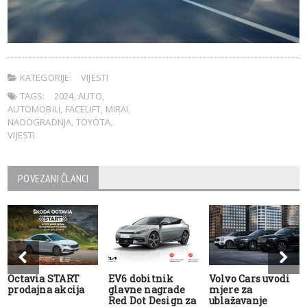
KATEGORIJE:
VIJESTI
TAGS:
2024
,
AUTO
,
AUTOMOBILI
,
FACELIFT
,
MIRAI
,
NADOGRADNJA
,
TOYOTA
,
VIJESTI
POVEZANI ČLANCI
Octavia START
EV6 dobitnik
Volvo Cars uvodi
prodajna akcija
glavne nagrade
mjere za
Red Dot Design za
ublažavanje