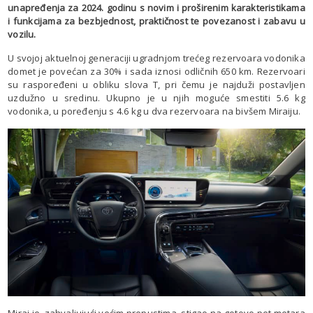
unapređenja za 2024. godinu s novim i proširenim karakteristikama
i funkcijama za bezbjednost, praktičnost te povezanost i zabavu u
vozilu.
U svojoj aktuelnoj generaciji ugradnjom trećeg rezervoara vodonika
domet je povećan za 30% i sada iznosi odličnih 650 km. Rezervoari
su raspoređeni u obliku slova T, pri čemu je najduži postavljen
uzdužno u sredinu. Ukupno je u njih moguće smestiti 5.6 kg
vodonika, u poređenju s 4.6 kg u dva rezervoara na bivšem Miraiju.