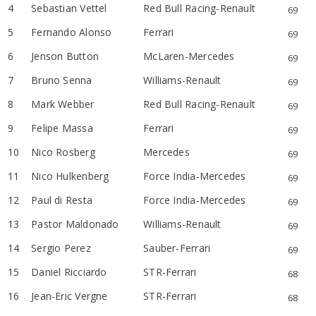
4
Sebastian Vettel
Red Bull Racing-Renault
69
5
Fernando Alonso
Ferrari
69
6
Jenson Button
McLaren-Mercedes
69
7
Bruno Senna
Williams-Renault
69
8
Mark Webber
Red Bull Racing-Renault
69
9
Felipe Massa
Ferrari
69
10
Nico Rosberg
Mercedes
69
11
Nico Hulkenberg
Force India-Mercedes
69
12
Paul di Resta
Force India-Mercedes
69
13
Pastor Maldonado
Williams-Renault
69
14
Sergio Perez
Sauber-Ferrari
69
15
Daniel Ricciardo
STR-Ferrari
68
16
Jean-Eric Vergne
STR-Ferrari
68