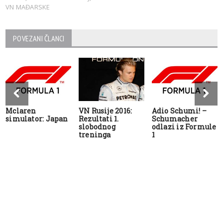
VN MAĐARSKE
POVEZANI ČLANCI
Mclaren
VN Rusije 2016:
Adio Schumi! –
simulator: Japan
Rezultati 1.
Schumacher
slobodnog
odlazi iz Formule
treninga
1