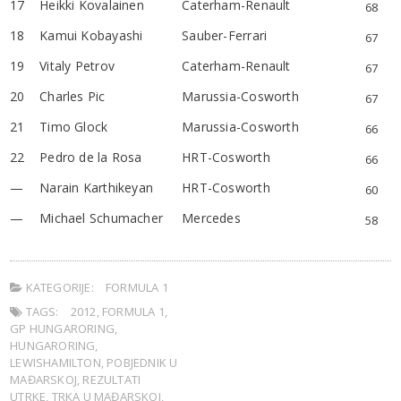
17
Heikki Kovalainen
Caterham-Renault
68
18
Kamui Kobayashi
Sauber-Ferrari
67
19
Vitaly Petrov
Caterham-Renault
67
20
Charles Pic
Marussia-Cosworth
67
21
Timo Glock
Marussia-Cosworth
66
22
Pedro de la Rosa
HRT-Cosworth
66
—
Narain Karthikeyan
HRT-Cosworth
60
—
Michael Schumacher
Mercedes
58
KATEGORIJE:
FORMULA 1
TAGS:
2012
,
FORMULA 1
,
GP HUNGARORING
,
HUNGARORING
,
LEWISHAMILTON
,
POBJEDNIK U
MAĐARSKOJ
,
REZULTATI
UTRKE
,
TRKA U MAĐARSKOJ
,