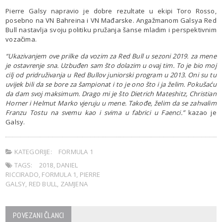
Pierre Galsy napravio je dobre rezultate u ekipi Toro Rosso,
posebno na VN Bahreina i VN Mađarske. Angažmanom Galsya Red
Bull nastavlja svoju politiku pružanja šanse mladim i perspektivnim
vozačima.
“Ukazivanjem ove prilke da vozim za Red Bull u sezoni 2019. za mene
je ostavrenje sna. Uzbuđen sam što dolazim u ovaj tim. To je bio moj
cilj od pridruživanja u Red Bullov juniorski program u 2013. Oni su tu
uvijek bili da se bore za šampionat i to je ono što i ja želim. Pokušaću
da dam svoj maksimum. Drago mi je što Dietrich Mateshitz, Christian
Horner i Helmut Marko vjeruju u mene. Takođe, želim da se zahvalim
Franzu Tostu na svemu kao i svima u fabrici u Faenci.”
kazao je
Galsy.
KATEGORIJE:
FORMULA 1
TAGS:
2018
,
DANIEL
RICCIRADO
,
FORMULA 1
,
PIERRE
GALSY
,
RED BULL
,
ZAMJENA
POVEZANI ČLANCI