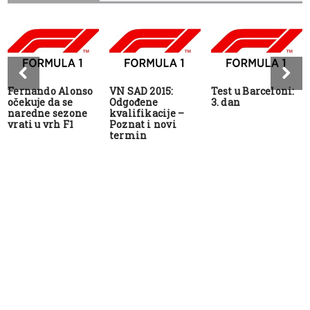
Fernando Alonso
VN SAD 2015:
Test u Barceloni:
očekuje da se
Odgođene
3. dan
naredne sezone
kvalifikacije –
vrati u vrh F1
Poznat i novi
termin