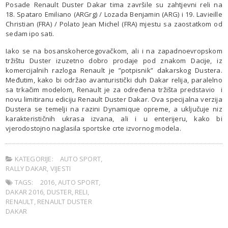
Posade Renault Duster Dakar tima završile su zahtjevni reli na
18. Spataro Emiliano (ARGrg) / Lozada Benjamin (ARG) i 19. Lavieille
Christian (FRA) / Polato Jean Michel (FRA) mjestu sa zaostatkom od
sedam ipo sati.
Iako se na bosanskohercegovačkom, ali i na zapadnoevropskom
tržištu Duster izuzetno dobro prodaje pod znakom Dacije, iz
komercijalnih razloga Renault je ”potpisnik” dakarskog Dustera.
Međutim, kako bi održao avanturistički duh Dakar relija, paralelno
sa trkačim modelom, Renault je za određena tržišta predstavio i
novu limitiranu ediciju Renault Duster Dakar. Ova specijalna verzija
Dustera se temelji na razini Dynamique opreme, a uključuje niz
karakterističnih ukrasa izvana, ali i u enterijeru, kako bi
vjerodostojno naglasila sportske crte izvornog modela.
KATEGORIJE:
AUTO SPORT
,
RALLY DAKAR
,
VIJESTI
TAGS:
2016
,
AUTO SPORT
,
DAKAR 2016
,
DUSTER
,
RELI
,
RENAULT
,
RENAULT DUSTER
DAKAR