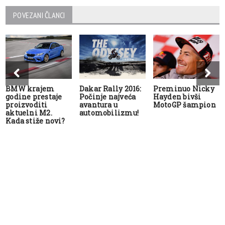
POVEZANI ČLANCI
BMW krajem
Dakar Rally 2016:
Preminuo Nicky
godine prestaje
Počinje najveća
Hayden bivši
proizvoditi
avantura u
MotoGP šampion
aktuelni M2.
automobilizmu!
Kada stiže novi?