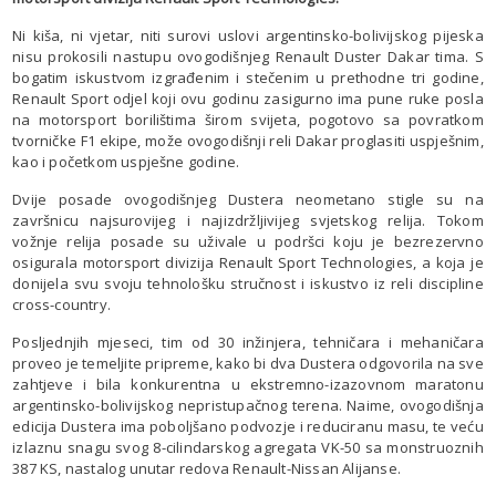
Ni kiša, ni vjetar, niti surovi uslovi argentinsko-bolivijskog pijeska
nisu prokosili nastupu ovogodišnjeg Renault Duster Dakar tima. S
bogatim iskustvom izgrađenim i stečenim u prethodne tri godine,
Renault Sport odjel koji ovu godinu zasigurno ima pune ruke posla
na motorsport borilištima širom svijeta, pogotovo sa povratkom
tvorničke F1 ekipe, može ovogodišnji reli Dakar proglasiti uspješnim,
kao i početkom uspješne godine.
Dvije posade ovogodišnjeg Dustera neometano stigle su na
završnicu najsurovijeg i najizdržljivijeg svjetskog relija. Tokom
vožnje relija posade su uživale u podršci koju je bezrezervno
osigurala motorsport divizija Renault Sport Technologies, a koja je
donijela svu svoju tehnološku stručnost i iskustvo iz reli discipline
cross-country.
Posljednjih mjeseci, tim od 30 inžinjera, tehničara i mehaničara
proveo je temeljite pripreme, kako bi dva Dustera odgovorila na sve
zahtjeve i bila konkurentna u ekstremno-izazovnom maratonu
argentinsko-bolivijskog nepristupačnog terena. Naime, ovogodišnja
edicija Dustera ima poboljšano podvozje i reduciranu masu, te veću
izlaznu snagu svog 8-cilindarskog agregata VK-50 sa monstruoznih
387 KS, nastalog unutar redova Renault-Nissan Alijanse.