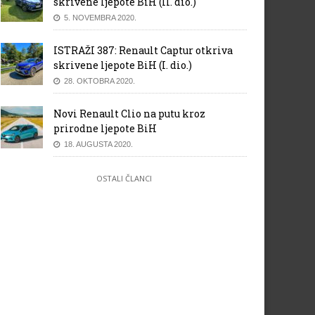
skrivene ljepote BiH (II. dio.)
5. NOVEMBRA 2020.
ISTRAŽI 387: Renault Captur otkriva
skrivene ljepote BiH (I. dio.)
28. OKTOBRA 2020.
Novi Renault Clio na putu kroz
prirodne ljepote BiH
18. AUGUSTA 2020.
OSTALI ČLANCI