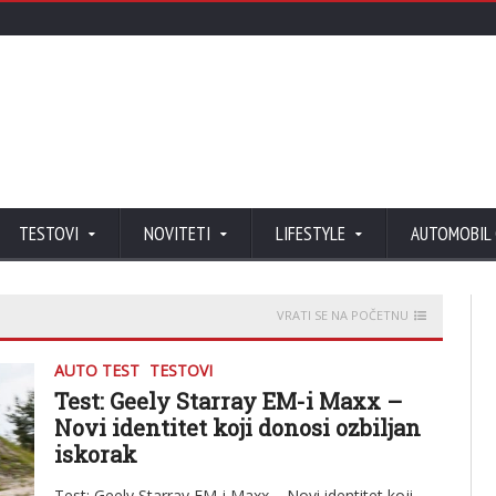
TESTOVI
NOVITETI
LIFESTYLE
AUTOMOBIL
VRATI SE NA POČETNU
AUTO TEST
TESTOVI
Test: Geely Starray EM-i Maxx –
Novi identitet koji donosi ozbiljan
iskorak
Test: Geely Starray EM-i Maxx – Novi identitet koji