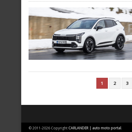
1
2
3
© 2011-2026 Copyright
CARLANDER | auto moto portal
.