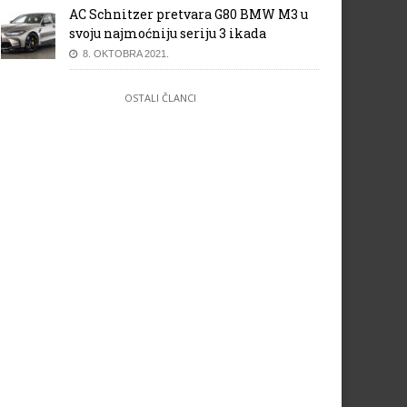
AC Schnitzer pretvara G80 BMW M3 u
svoju najmoćniju seriju 3 ikada
8. OKTOBRA 2021.
OSTALI ČLANCI