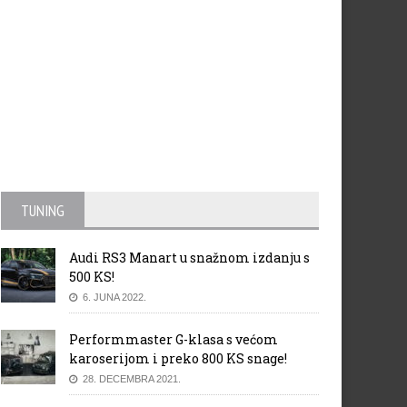
TUNING
Audi RS3 Manart u snažnom izdanju s
500 KS!
6. JUNA 2022.
Performmaster G-klasa s većom
karoserijom i preko 800 KS snage!
28. DECEMBRA 2021.