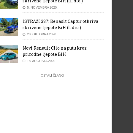
skrivene ljepote BiH (II. dio.)
5. NOVEMBRA 2020.
ISTRAŽI 387: Renault Captur otkriva
skrivene ljepote BiH (I. dio.)
28. OKTOBRA 2020.
Novi Renault Clio na putu kroz
prirodne ljepote BiH
18. AUGUSTA 2020.
OSTALI ČLANCI