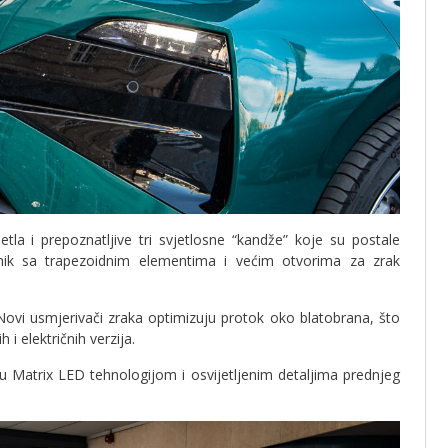
tla i prepoznatljive tri svjetlosne “kandže” koje su postale
nik sa trapezoidnim elementima i većim otvorima za zrak
ovi usmjerivači zraka optimizuju protok oko blatobrana, što
 i električnih verzija.
u Matrix LED tehnologijom i osvijetljenim detaljima prednjeg