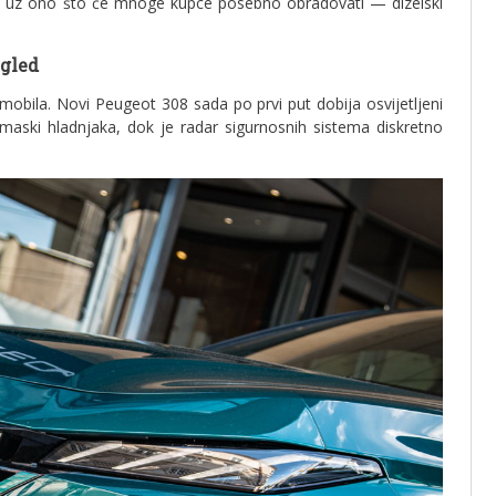
, uz ono što će mnoge kupce posebno obradovati — dizelski
zgled
mobila. Novi Peugeot 308 sada po prvi put dobija osvijetljeni
ski hladnjaka, dok je radar sigurnosnih sistema diskretno