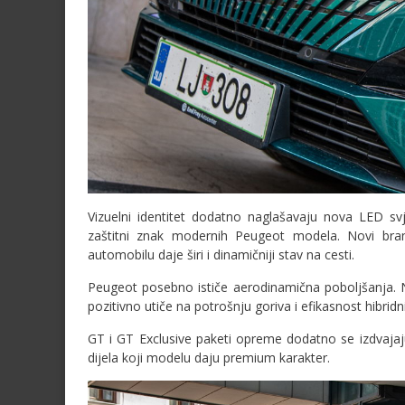
Vizuelni identitet dodatno naglašavaju nova LED svje
zaštitni znak modernih Peugeot modela. Novi bra
automobilu daje širi i dinamičniji stav na cesti.
Peugeot posebno ističe aerodinamična poboljšanja. N
pozitivno utiče na potrošnju goriva i efikasnost hibridnih
GT i GT Exclusive paketi opreme dodatno se izdvajaj
dijela koji modelu daju premium karakter.