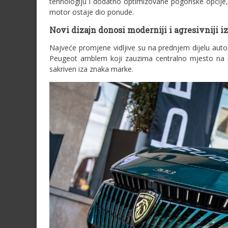
tehnologiju i dodatno optimizovane pogonske opcije
motor ostaje dio ponude.
Novi dizajn donosi moderniji i agresivniji i
Najveće promjene vidljive su na prednjem dijelu auto
Peugeot amblem koji zauzima centralno mjesto na ma
sakriven iza znaka marke.