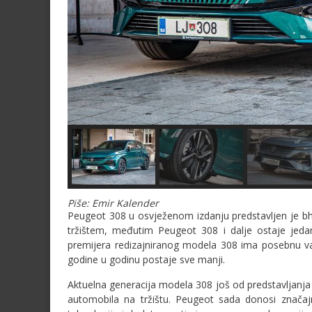
Piše: Emir Kalender
Peugeot 308 u osvježenom izdanju predstavljen je bh.
tržištem, međutim Peugeot 308 i dalje ostaje jeda
premijera redizajniranog modela 308 ima posebnu va
godine u godinu postaje sve manji.
Aktuelna generacija modela 308 još od predstavljanja 
automobila na tržištu. Peugeot sada donosi značajn