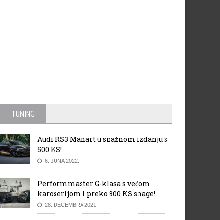
TUNING
Audi RS3 Manart u snažnom izdanju s
500 KS!
6. JUNA 2022.
Performmaster G-klasa s većom
karoserijom i preko 800 KS snage!
28. DECEMBRA 2021.