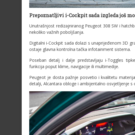
Prepoznatljivi i-Cockpit sada izgleda još mo
Unutrašnjost redizajniranog Peugeot 308 SW i hatchback
nekoliko važnih poboljšanja.
Digitalni i-Cockpit sada dolazi s unaprijeđenom 3D gr
ostaje glavna kontrolna tačka infotainment sistema.
Poseban detalj i dalje predstavljaju i-Toggles ti
funkcija poput klime, navigacije ili multimedije.
Peugeot je dosta pažnje posvetio i kvalitetu materi
detalji, Alcantara obloge i ambijentalno osvjetljenje s 