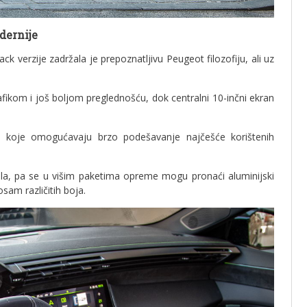
dernije
 verzije zadržala je prepoznatljivu Peugeot filozofiju, ali uz
afikom i još boljom preglednošću, dok centralni 10-inčni ekran
pke koje omogućavaju brzo podešavanje najčešće korištenih
jala, pa se u višim paketima opreme mogu pronaći aluminijski
osam različitih boja.