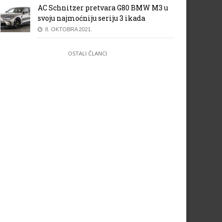
AC Schnitzer pretvara G80 BMW M3 u
svoju najmoćniju seriju 3 ikada
8. OKTOBRA 2021.
OSTALI ČLANCI