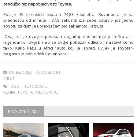
produžio niz nepobjedivosti Toyote.
Poslije 19 brzinskih isipta i 74,83 kilometra, Rovanpera je sa
prednošću od minute i 37,8 sekundi iza sebe ostavio još jednu
Toyotu za čijim je upravljačem bio Takamoto Katsuta.
-Ovaj reli je uvuijek poseban događaj, nadmetanje je teško ali i
legendarno. Uvijek smo se ovdje pokazali odlično i nastavit ćemo
tako. Kako kažu u Africi “auto koji je ispred, uvijek je Toyota”-
naglasio je pobjednik Rovanpera.
KATEGORIJE:
AUTO SPORT
,
VIJESTI
TAGS:
AUTOMOBILI
,
KENIJA
,
TOYOTA
,
VIJESTI
,
WRC
POVEZANI ČLANCI