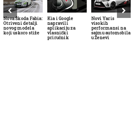
Nova Škoda Fabia:
Kia i Google
Novi Yaris
Otriveni detalji
napravili
visokih
novog modela
aplikaciju za
performansi na
koji uskoro stiže
vlasnički
sajmu automobila
priručnik
u Ženevi