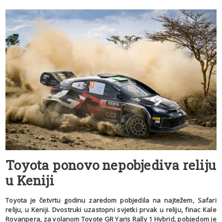
Toyota ponovo nepobjediva reliju
u Keniji
Toyota je četvrtu godinu zaredom pobjedila na najtežem, Safari
reliju, u Keniji. Dvostruki uzastopni svjetki prvak u reliju, finac Kale
Rovanpera, za volanom Toyote GR Yaris Rally 1 Hybrid, pobjedom je