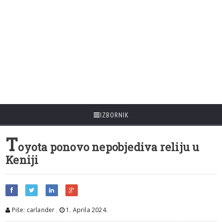
IZBORNIK
T
oyota ponovo nepobjediva reliju u
Keniji
Piše: carlander
,
1. Aprila 2024.