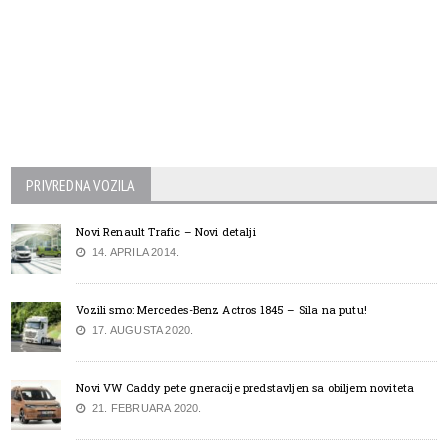
PRIVREDNA VOZILA
Novi Renault Trafic – Novi detalji
14. APRILA 2014.
Vozili smo: Mercedes-Benz Actros 1845 – Sila na putu!
17. AUGUSTA 2020.
Novi VW Caddy pete gneracije predstavljen sa obiljem noviteta
21. FEBRUARA 2020.