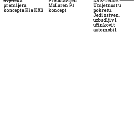
Svjetska
Predstavljen
DS E-Tense:
premijera
McLaren P1
Umjetnost u
koncepta Kia KX3
koncept
pokretu.
Jedinstven,
uzbudljiv i
učinkovit
automobil