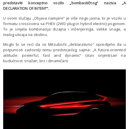
predstaviti konceptno vozilo „bombastičnog“ naziva „A
DECLARATION OF INTENT“.
U ovom slučaju „Objava namjere“ je više nego jasna, to je vozilo u
formatu crossovera sa PHEV (2WD plug-in hybrid electric) pogonom.
To je smjela kombinacija dizajna i inženjeringa, velike snage, a
malog uticaja na okolinu.
Moglo bi se reći da se Mitsubishi „deklarativno“ opredijelio da u
potpunosti zadovolji temu predstojećeg sajma: „A future-oriented
attitude: powerful, fast and dynamic“ (stav orijentisan na
budućnost: snažan, brz i dinamičan).