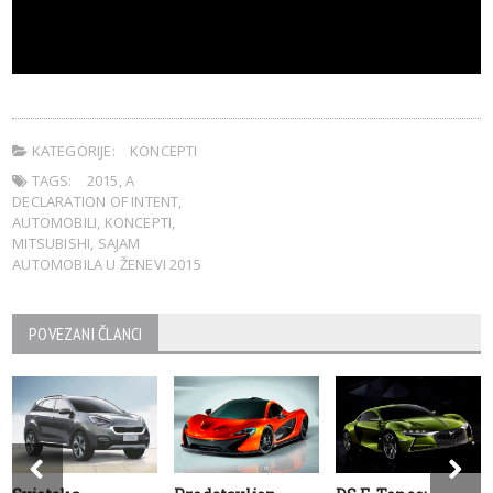
KATEGORIJE:
KONCEPTI
TAGS:
2015
,
A
DECLARATION OF INTENT
,
AUTOMOBILI
,
KONCEPTI
,
MITSUBISHI
,
SAJAM
AUTOMOBILA U ŽENEVI 2015
POVEZANI ČLANCI