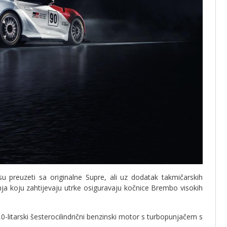
su preuzeti sa originalne Supre, ali uz dodatak takmičarskih
nja koju zahtijevaju utrke osiguravaju kočnice Brembo visokih
litarski šesterocilindrični benzinski motor s turbopunjačem s