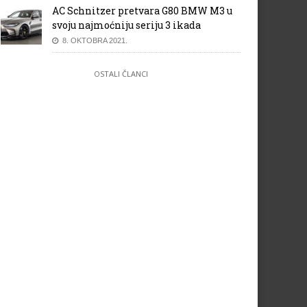
AC Schnitzer pretvara G80 BMW M3 u
svoju najmoćniju seriju 3 ikada
8. OKTOBRA 2021.
OSTALI ČLANCI