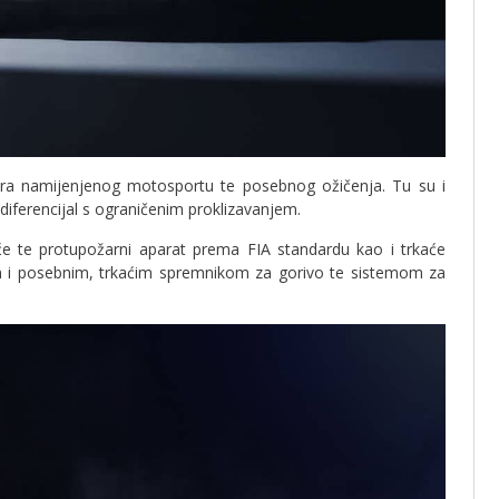
a namijenjenog motosportu te posebnog ožičenja. Tu su i
diferencijal s ograničenim proklizavanjem.
oće te protupožarni aparat prema FIA standardu kao i trkaće
n i posebnim, trkaćim spremnikom za gorivo te sistemom za