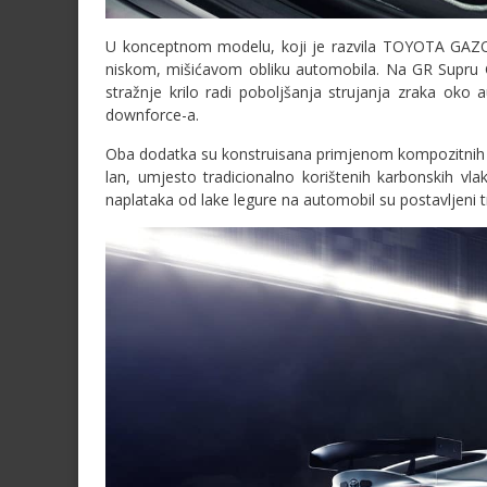
U konceptnom modelu, koji je razvila TOYOTA GAZO
niskom, mišićavom obliku automobila. Na GR Supru G
stražnje krilo radi poboljšanja strujanja zraka oko
downforce-a.
Oba dodatka su konstruisana primjenom kompozitnih ma
lan, umjesto tradicionalno korištenih karbonskih vl
naplataka od lake legure na automobil su postavljeni tr