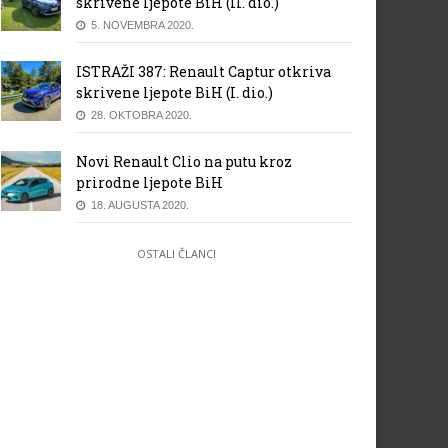
skrivene ljepote BiH (II. dio.)
5. NOVEMBRA 2020.
ISTRAŽI 387: Renault Captur otkriva
skrivene ljepote BiH (I. dio.)
28. OKTOBRA 2020.
Novi Renault Clio na putu kroz
prirodne ljepote BiH
18. AUGUSTA 2020.
OSTALI ČLANCI