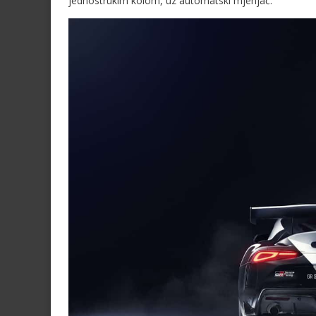
jednostrukim kolom, uz automatski mjenjač.