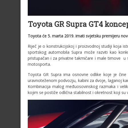
Toyota GR Supra GT4 koncep
Toyota će 5. marta 2019. imati svjetsku premijeru n
Riječ je o konstrukcijskoj i proizvodnoj studiji koja 
sportskog automobila Supra može razviti kao kon
pristupačan i za privatne takmičare i male timove 
motosporta.
Toyota GR Supra ima osnovne odlike koje je čine p
uravnoteženom podvozju, kabini za dvoje, laganoj karos
Kombinacija malog međuosovinskog razmaka i veliko
kojim se postiže odlična stabilnost i okretnost koji su