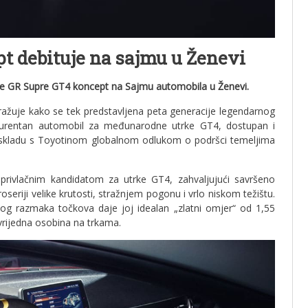
t debituje na sajmu u Ženevi
ove GR Supre GT4 koncept na Sajmu automobila u Ženevi.
istražuje kako se tek predstavljena peta generacije legendarnog
kurentan automobil za međunarodne utrke GT4, dostupan i
u skladu s Toyotinom globalnom odlukom o podršci temeljima
rivlačnim kandidatom za utrke GT4, zahvaljujući savršeno
eriji velike krutosti, stražnjem pogonu i vrlo niskom težištu.
g razmaka točkova daje joj idealan „zlatni omjer“ od 1,55
 vrijedna osobina na trkama.