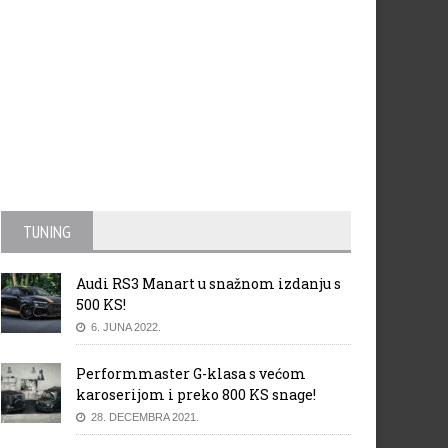
TUNING
Audi RS3 Manart u snažnom izdanju s
500 KS!
6. JUNA 2022.
Performmaster G-klasa s većom
karoserijom i preko 800 KS snage!
28. DECEMBRA 2021.