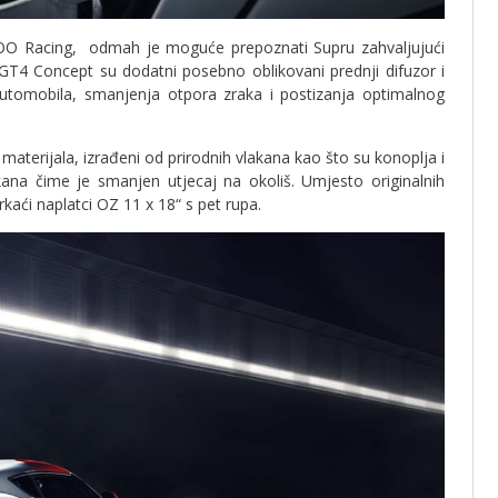
O Racing, odmah je moguće prepoznati Supru zahvaljujući
T4 Concept su dodatni posebno oblikovani prednji difuzor i
 automobila, smanjenja otpora zraka i postizanja optimalnog
terijala, izrađeni od prirodnih vlakana kao što su konoplja i
akana čime je smanjen utjecaj na okoliš. Umjesto originalnih
kaći naplatci OZ 11 x 18“ s pet rupa.