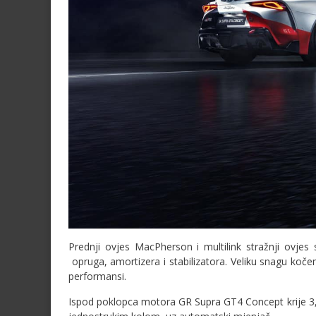
Prednji ovjes MacPherson i multilink stražnji ovjes 
opruga, amortizera i stabilizatora. Veliku snagu koče
performansi.
Ispod poklopca motora GR Supra GT4 Concept krije 3,0-