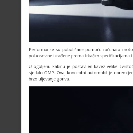
Performanse su poboljšane pomoću računara motor
poluosovine izrađene prema trkaćim specifikacijama i 
U ogoljenu kabinu je postavljen kavez velike čvrst
sjedalo OMP. Ovaj konceptni automobil je opremlje
brzo uljevanje goriva.