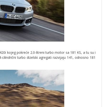
20i kojeg pokreće 2.0-litreni turbo motor sa 181 KS, a tu su i
 4-cilindrični turbo dizelski agregati razvijaju 141, odnosno 181