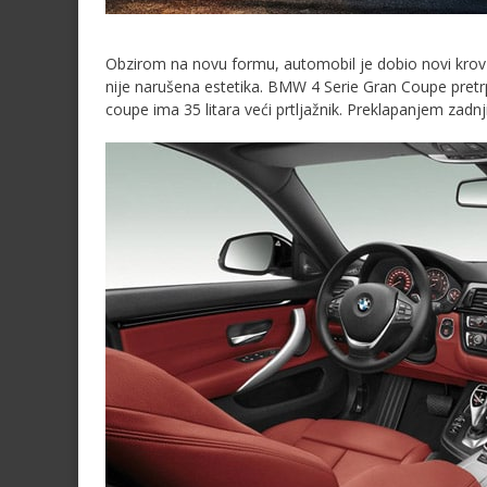
Obzirom na novu formu, automobil je dobio novi krov 
nije narušena estetika. BMW 4 Serie Gran Coupe pretrp
coupe ima 35 litara veći prtljažnik. Preklapanjem zadnji