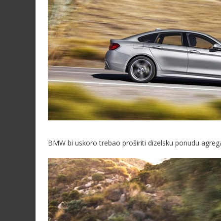
BMW bi uskoro trebao proširiti dizelsku ponudu agreg