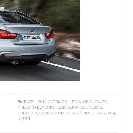
TAGS:
2014
,
AUTOMOBILI
,
BMW
,
GRAN COUPE
,
PREDSTAVLJEN BMW 4 SERIE GRAN COUPE 2015
,
PREMIJERA
,
SAJAM AUTOMOBILA U ŽENEVI 2014
,
SERIE 4
,
VIJESTI