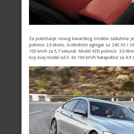
Za pokretanje novog bavarskog modela zadužena je p
pokreće 2.0-litreni, 4-cilindrični agregat sa 240 K
100 km/h za 5,7 sekundi. Model 435i pokreće 3.0-litr
koji ovaj model od 0 do 100 km/h ‘katapultira’ za 4,9 