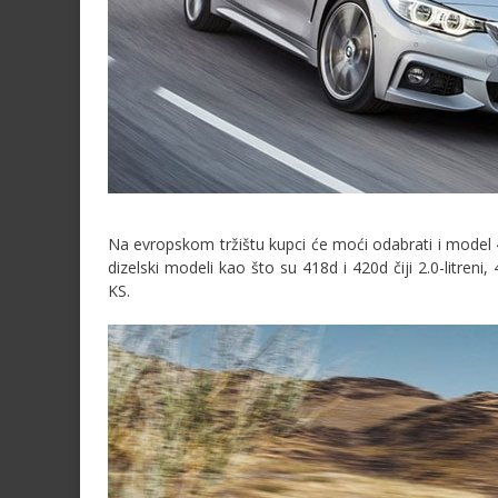
Na evropskom tržištu kupci će moći odabrati i model 4
dizelski modeli kao što su 418d i 420d čiji 2.0-litreni,
KS.