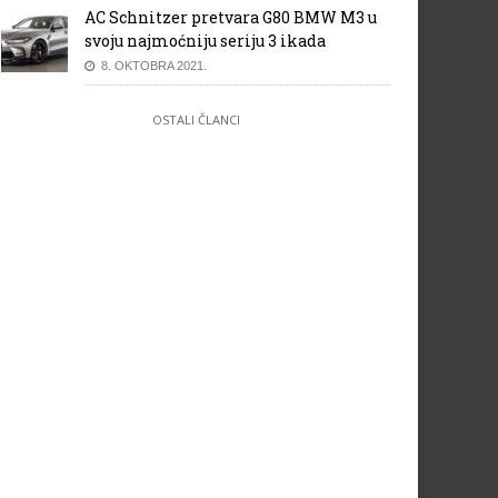
AC Schnitzer pretvara G80 BMW M3 u
svoju najmoćniju seriju 3 ikada
8. OKTOBRA 2021.
OSTALI ČLANCI