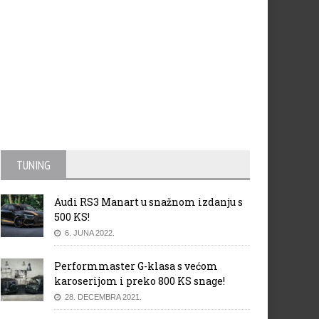
TUNING
Audi RS3 Manart u snažnom izdanju s
500 KS!
6. JUNA 2022.
Performmaster G-klasa s većom
karoserijom i preko 800 KS snage!
28. DECEMBRA 2021.