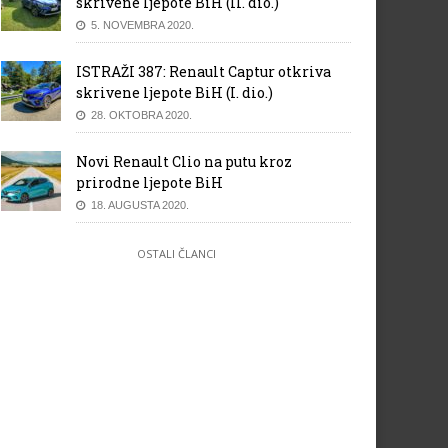
skrivene ljepote BiH (II. dio.)
5. NOVEMBRA 2020.
ISTRAŽI 387: Renault Captur otkriva
skrivene ljepote BiH (I. dio.)
28. OKTOBRA 2020.
Novi Renault Clio na putu kroz
prirodne ljepote BiH
18. AUGUSTA 2020.
OSTALI ČLANCI