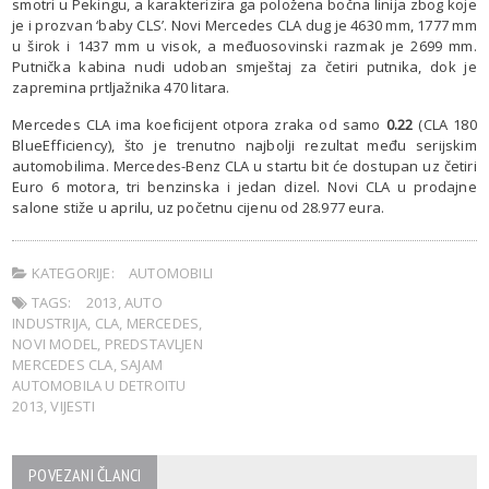
smotri u Pekingu, a karakterizira ga položena bočna linija zbog koje
je i prozvan ‘baby CLS’. Novi Mercedes CLA dug je 4630 mm, 1777 mm
u širok i 1437 mm u visok, a međuosovinski razmak je 2699 mm.
Putnička kabina nudi udoban smještaj za četiri putnika, dok je
zapremina prtljažnika 470 litara.
Mercedes CLA ima koeficijent otpora zraka od samo
0.22
(CLA 180
BlueEfficiency), što je trenutno najbolji rezultat među serijskim
automobilima. Mercedes-Benz CLA u startu bit će dostupan uz četiri
Euro 6 motora, tri benzinska i jedan dizel. Novi CLA u prodajne
salone stiže u aprilu, uz početnu cijenu od 28.977 eura.
KATEGORIJE:
AUTOMOBILI
TAGS:
2013
,
AUTO
INDUSTRIJA
,
CLA
,
MERCEDES
,
NOVI MODEL
,
PREDSTAVLJEN
MERCEDES CLA
,
SAJAM
AUTOMOBILA U DETROITU
2013
,
VIJESTI
POVEZANI ČLANCI