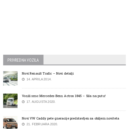
PRIVREDNA VOZILA
Novi Renault Trafic – Novi detalji
14. APRILA 2014.
Vozili smo: Mercedes-Benz Actros 1845 – Sila na putu!
17. AUGUSTA 2020.
Novi VW Caddy pete gneracije predstavljen sa obiljem noviteta
21. FEBRUARA 2020.