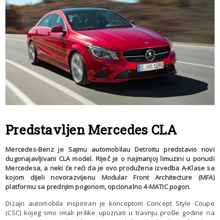
Predstavljen Mercedes CLA
Mercedes-Benz je Sajmu automobilau Detroitu predstavio novi
dugonajavljivani CLA model. Riječ je o najmanjoj limuzini u ponudi
Mercedesa, a neki će reći da je ovo produžena izvedba A-Klase sa
kojom dijeli novorazvijenu Modular Front Architecture (MFA)
platformu sa prednjim pogonom, opcionalno 4-MATIC pogon.
Dizajn automobila inspiriran je konceptom Concept Style Coupe
(CSC) kojeg smo imali prilike upoznati u travnju prošle godine na