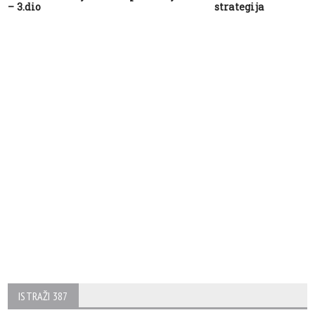
– 3.dio
strategija
ISTRAŽI 387