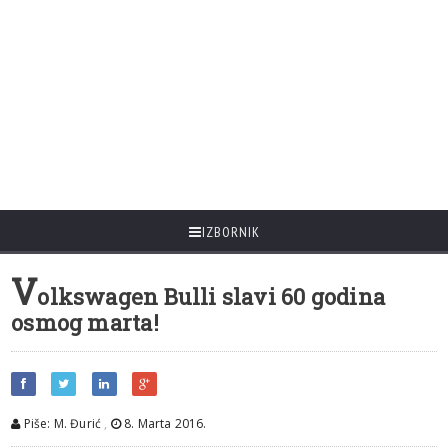
IZBORNIK
V
olkswagen Bulli slavi 60 godina
osmog marta!
Piše: M. Đurić
,
8. Marta 2016.