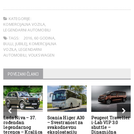
KATEGORIJE:
KOMERCIJALNA VOZILA
,
LEGENDARNI AUTOMOBILI
TAGS:
2016
,
60 GODINA
,
BULLI
,
JUBILEJ
,
KOMERCIJALNA
VOZILA
,
LEGENDARNI
AUTOMOBILI
,
VOLKSWAGEN
POVEZANI ČLANCI
Lada Niva – 37.
Scania Higer A30
Peugeot Traveller
rođendan
– Svestranost za
i-Lab VIP 3.0
legendarnog
svakodnevnu
shuttle –
terenca – Kraljica
eksploataciju
Dinamična