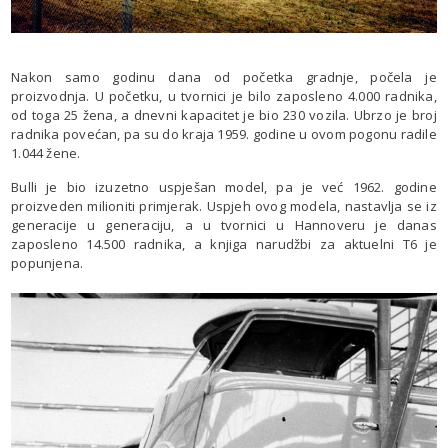
Nakon samo godinu dana od početka gradnje, počela je
proizvodnja. U početku, u tvornici je bilo zaposleno 4.000 radnika,
od toga 25 žena, a dnevni kapacitet je bio 230 vozila. Ubrzo je broj
radnika povećan, pa su do kraja 1959. godine u ovom pogonu radile
1.044 žene.
Bulli je bio izuzetno uspješan model, pa je već 1962. godine
proizveden milioniti primjerak. Uspjeh ovog modela, nastavlja se iz
generacije u generaciju, a u tvornici u Hannoveru je danas
zaposleno 14.500 radnika, a knjiga narudžbi za aktuelni T6 je
popunjena.