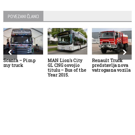
POVEZANI ČLANCI
Scania – Pimp
MAN Lion's City
Renault Truck
my truck
GL CNG osvojio
predstavlja nova
titulu – Bus of the
vatrogasna vozila
Year 2015.