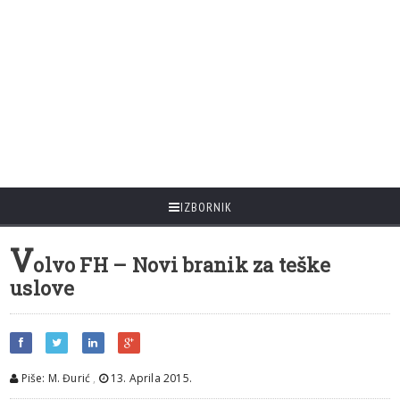
IZBORNIK
V
olvo FH – Novi branik za teške
uslove
Piše: M. Đurić
,
13. Aprila 2015.