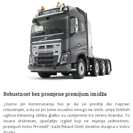
Robustnost bez promjene premijum imidža
„Izazov pri konstruisanju bio je da se prednji dio napravi
robustnijim, a da se pri tome vizuelno mnogo ne ističe. Linije čeličnih
uglova klinastog oblika glatko su usmjerene ka centru branika. To
stvara diskretan, upečatljiv izgled koji ne mijenja jedinstveni,
premijum Volvo FH imidž“, kaže Rikard Orell, direktor dizajna u Volvo
Trucks.