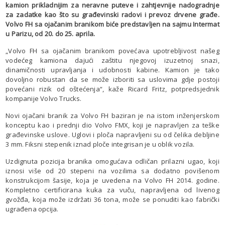
kamion prikladnijim za neravne puteve i zahtjevnije nadogradnje
za zadatke kao što su građevinski radovi i prevoz drvene građe.
Volvo FH sa ojačanim branikom biće predstavljen na sajmu Intermat
u Parizu, od 20. do 25. aprila.
„Volvo FH sa ojačanim branikom povećava upotrebljivost našeg
vodećeg kamiona dajući zaštitu njegovoj izuzetnoj snazi,
dinamičnosti upravljanja i udobnosti kabine. Kamion je tako
dovoljno robustan da se može izboriti sa uslovima gdje postoji
povećani rizik od oštećenja“, kaže Ricard Fritz, potpredsjednik
kompanije Volvo Trucks.
Novi ojačani branik za Volvo FH baziran je na istom inženjerskom
konceptu kao i prednji dio Volvo FMX, koji je napravljen za teške
građevinske uslove. Uglovi i ploča napravljeni su od čelika debljine
3 mm. Fiksni stepenik iznad ploče integrisan je u oblik vozila.
Uzdignuta pozicija branika omogućava odličan prilazni ugao, koji
iznosi više od 20 stepeni na vozilima sa dodatno povišenom
konstrukcijom šasije, koja je uvedena na Volvo FH 2014. godine.
Kompletno certificirana kuka za vuču, napravljena od livenog
gvožđa, koja može izdržati 36 tona, može se ponuditi kao fabrički
ugrađena opcija.