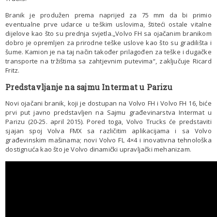
Branik je produžen prema naprijed za 75 mm da bi primio
eventualne prve udarce u teškim uslovima, štiteći ostale vitalne
dijelove kao što su prednja svjetla.„Volvo FH sa ojačanim branikom
dobro je opremljen za prirodne teške uslove kao što su gradilišta i
šume. Kamion je na taj način također prilagođen za teške i dugačke
transporte na tržištima sa zahtjevnim putevima“, zaključuje Ricard
Fritz.
Predstavljanje na sajmu Intermat u Parizu
Novi ojačani branik, koji je dostupan na Volvo FH i Volvo FH 16, biće
prvi put javno predstavljen na Sajmu građevinarstva Intermat u
Parizu (20-25. april 2015). Pored toga, Volvo Trucks će predstaviti
sjajan spoj Volva FMX sa različitim aplikacijama i sa Volvo
građevinskim mašinama; novi Volvo FL 4×4 i inovativna tehnološka
dostignuća kao što je Volvo dinamički upravljački mehanizam.