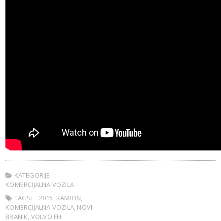
KATEGORIJE:
KOMERCIJALNA VOZILA
TAGS:
2015
,
KAMION
,
KOMERCIJALNA VOZILA
,
NOVI
BRANIK
,
VOLVO FH