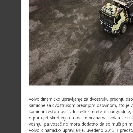
Volvo dinamičko upravljanje za dvostruku prednju oso
kamione sa dvostrukom prednjom osovinom, što je vr
kamioni često nose vrlo teške terete ili nadgradnje
otpora pri skretanju na malim brzinama, volan se iz 
vožnju, pa vozač ne mora dodatno da se muči pri mane
Volvo dinamičko upravljanje, uvedeno 2013. i preds