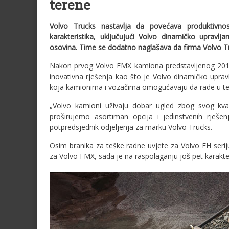
terene
Volvo Trucks nastavlja da povećava produktivnos
karakteristika, uključujući Volvo dinamičko upravl
osovina. Time se dodatno naglašava da firma Volvo T
Nakon prvog Volvo FMX kamiona predstavljenog 2010. 
inovativna rješenja kao što je Volvo dinamičko upravl
koja kamionima i vozačima omogućavaju da rade u teškim
„Volvo kamioni uživaju dobar ugled zbog svog kvali
proširujemo asortiman opcija i jedinstvenih rješen
potpredsjednik odjeljenja za marku Volvo Trucks.
Osim branika za teške radne uvjete za Volvo FH serij
za Volvo FMX, sada je na raspolaganju još pet karakter