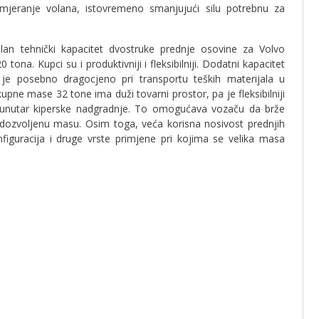
omjeranje volana, istovremeno smanjujući silu potrebnu za
an tehnički kapacitet dvostruke prednje osovine za Volvo
na. Kupci su i produktivniji i fleksibilniji. Dodatni kapacitet
je posebno dragocjeno pri transportu teških materijala u
e mase 32 tone ima duži tovarni prostor, pa je fleksibilniji
ka, unutar kiperske nadgradnje. To omogućava vozaču da brže
i dozvoljenu masu. Osim toga, veća korisna nosivost prednjih
nfiguracija i druge vrste primjene pri kojima se velika masa