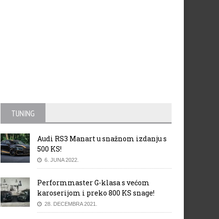
TUNING
Audi RS3 Manart u snažnom izdanju s
500 KS!
6. JUNA 2022.
Performmaster G-klasa s većom
karoserijom i preko 800 KS snage!
28. DECEMBRA 2021.