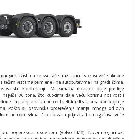
 mnogim tržištima se sve više traže vučni vozovi veće ukupne
a težim vrstama primjene i na autoputevima i na gradilištima,
osovinsku kombinaciju. Maksimalna nosivost dvije prednje
e najviše 36 tona, što kupcima daje veću korisnu nosivost i
amione sa pumpama za beton i velikim dizalicama kod kojih je
ama. Pošto su osovinska opterećenja manja, mnoga od ovih
dnim autoputevima, što ubrzava prijevoz i omogućava veće
ednjom pogonskom osovinom (Volvo FMX): Nova mogućnost
ke osovine sa prednjom pogonskom osovinom obezbjeđuje