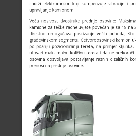
sadrži elektromotor koji kompenzuje vibracije i p
upravljanje kamionom.
Veća nosivost dvostruke prednje osovine: Maksimal
kamione za teške radne uvjete povećan je sa 18 na 20 to
direktno omogućava postizanje većih prihoda, što 
građevinskom segmentu. Četvoroosovinski kamion ukupn
po pitanju pozicioniranja tereta, na primjer šljun
utovari maksimalnu količinu tereta i da ne prekorač
osovina dozvoljava postavljanje raznih dizaličnih ko
prenosi na prednje osovine.