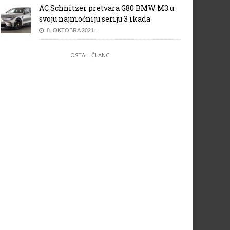
AC Schnitzer pretvara G80 BMW M3 u
svoju najmoćniju seriju 3 ikada
8. OKTOBRA 2021.
OSTALI ČLANCI