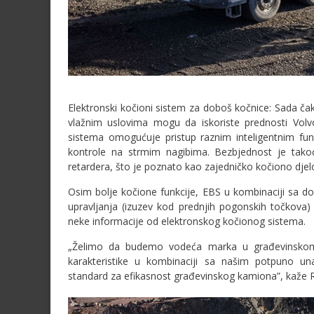
Elektronski kočioni sistem za doboš kočnice: Sada čak 
vlažnim uslovima mogu da iskoriste prednosti Volv
sistema omogućuje pristup raznim inteligentnim fun
kontrole na strmim nagibima. Bezbjednost je takođe
retardera, što je poznato kao zajedničko kočiono djel
Osim bolje kočione funkcije, EBS u kombinaciji sa 
upravljanja (izuzev kod prednjih pogonskih točkova) 
neke informacije od elektronskog kočionog sistema.
„Želimo da budemo vodeća marka u građevinsko
karakteristike u kombinaciji sa našim potpuno un
standard za efikasnost građevinskog kamiona”, kaže Ri