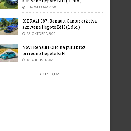
skrivene ljepote BiH (II. dio.)
5. NOVEMBRA 2020.
ISTRAŽI 387: Renault Captur otkriva
skrivene ljepote BiH (I. dio.)
28. OKTOBRA 2020.
Novi Renault Clio na putu kroz
prirodne ljepote BiH
18. AUGUSTA 2020.
OSTALI ČLANCI