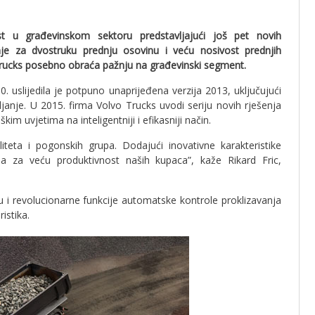
t u građevinskom sektoru predstavljajući još pet novih
janje za dvostruku prednju osovinu i veću nosivost prednjih
rucks posebno obraća pažnju na građevinski segment.
uslijedila je potpuno unaprijeđena verzija 2013, uključujući
janje. U 2015. firma Volvo Trucks uvodi seriju novih rješenja
 uvjetima na inteligentniji i efikasniji način.
teta i pogonskih grupa. Dodajući inovativne karakteristike
ja za veću produktivnost naših kupaca”, kaže Rikard Fric,
u i revolucionarne funkcije automatske kontrole proklizavanja
istika.