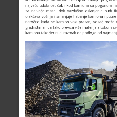
najveću udobnost čak i kod kamiona sa pogonom na 
za najveće mase, dok vazdušno oslanjanje nudi fl
olakšava vožnja i smanjuje habanje kamiona i putne 
naročito kada se kamion vozi prazan, vozač može 
gradilištima i da tako prevozi više materijala tokom
kamiona također nudi razmak od podloge od najmanje 