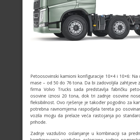
Petoosovinski kamioni konfiguracije 10×4 i 10×6: Na
mase – od 50 do 76 tona. Da bi zadovoljila zahtjeve z
firma Volvo Trucks sada predstavlja fabričku peto
osovine iznosi 20 tona, dok tri zadnje osovine nos
fleksibilnost. Ovo rješenje je također pogodno za k
potrebna ravnomjerna raspodjela tereta po osovin
vozila mogu da prelaze veća rastojanja po standar
prihode.
Zadnje vazdušno oslanjanje u kombinaciji sa pr
kombinovanja vazdušno oslonjene zadnje pogons