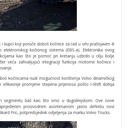
i kupci koji poruče doboš kočnice za rad u vrlo prašnjavim ili
o elektronskog kočionog sistema (EBS-a). Elektronika ovog
kcijama kao što je pomoć pri kretanju uzbrdo u cilju bolje
r veća zahvaljujući integraciji funkcija motorne kočnice i
ovanje.
doboš kočnicama nudi mogućnost korištenja Volvo dinamičkog
i efikasnije promjene stepena prijenosa pošto I-Shift dobija
m segmentu baš kao što smo u dugolinijskom. Ove nove
aprijeđenim proizvodnim asortimanom jasno definišu novi
kard Fric, potpredsjednik odjeljenja za marku Volvo Trucks.