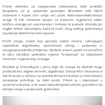
Pritom elektrika za zagrijavanje katalizatora stiže praktički
besplatno, jer je automobil opremljen 48-voltnim mild hibrid
sistemom o kojem smo ovdje već pisali. Alternator/elektromotor
snage 15 kW, remenom spojen sa motorom, regenerira veliku
količinu energije pri usporavanju i kočenju te pomaže dizelašu pri
naglim žešćim ubrzanjima, kada bi inače zbog velikog opterećenja
ispuštanje štetnih tvari bilo najveće.
Povrh svega, sistem koji upravlja radom motora, zahvaljujući
naprednim algoritmima, sposobnosti učenja i podacima iz
navigacije predviđa, primjerice, sljedeće crveno svjetlo na semaforu
te tako određuje optimalno vrijeme “krstarenja” sa isključenim
motorom i regeneraciju energije.
Rezultat je iznenađujući i jasno daje do znanja da dizelaši mogu
preživjeti bez stigme otrovnih zagađivača. Emisija NOx smanjena je
čak 60 posto u odnosu na standardni Euro6 dizelaš uz istovremeno
smanjenje potrošnje za četiri posto. Pritom je i mjerenjem u
stvarnim uslovima, a ne samo laboratorijskim testom, potvrđeno da
emisije ostaju u propisanim granicama.