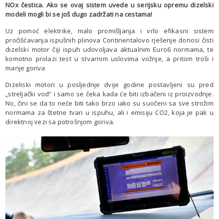
NOx čestica. Ako se ovaj sistem uvede u serijsku opremu dizelski
modeli mogli bi se još dugo zadržati na cestama!
Uz pomoć elektrike, malo promišljanja i vrlo efikasni sistem
pročišćavanja ispušnih plinova Continentalovo rješenje donosi čisti
dizelski motor čiji ispuh udovoljava aktualnim Euro6 normama, te
komotno prolazi test u stvarnim uslovima vožnje, a pritom troši i
manje goriva
Dizeliski motori u posljednje dvije godine postavljeni su pred
„streljački vod“ i samo se čeka kada će biti izbačeni iz proizvodnje.
No, čini se da to neće biti tako brzo iako su suočeni sa sve strožim
normama za štetne tvari u ispuhu, ali i emisiju CO2, koja je pak u
direktnoj vezi sa potrošnjom goriva.