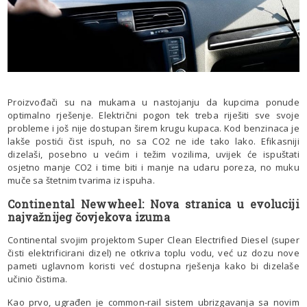
Proizvođači su na mukama u nastojanju da kupcima ponude
optimalno rješenje. Električni pogon tek treba riješiti sve svoje
probleme i još nije dostupan širem krugu kupaca. Kod benzinaca je
lakše postići čist ispuh, no sa CO2 ne ide tako lako. Efikasniji
dizelaši, posebno u većim i težim vozilima, uvijek će ispuštati
osjetno manje CO2 i time biti i manje na udaru poreza, no muku
muče sa štetnim tvarima iz ispuha.
Continental Newwheel: Nova stranica u evoluciji
najvažnijeg čovjekova izuma
Continental svojim projektom Super Clean Electrified Diesel (super
čisti elektrificirani dizel) ne otkriva toplu vodu, već uz dozu nove
pameti uglavnom koristi već dostupna rješenja kako bi dizelaše
učinio čistima.
Kao prvo, ugrađen je common-rail sistem ubrizgavanja sa novim