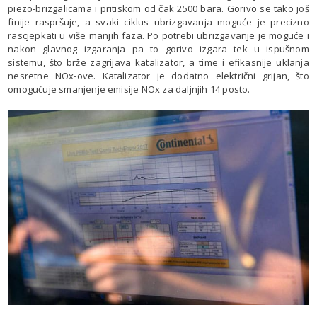
piezo-brizgalicama i pritiskom od čak 2500 bara. Gorivo se tako još
finije raspršuje, a svaki ciklus ubrizgavanja moguće je precizno
rascjepkati u više manjih faza. Po potrebi ubrizgavanje je moguće i
nakon glavnog izgaranja pa to gorivo izgara tek u ispušnom
sistemu, što brže zagrijava katalizator, a time i efikasnije uklanja
nesretne NOx-ove. Katalizator je dodatno električni grijan, što
omogućuje smanjenje emisije NOx za daljnjih 14 posto.