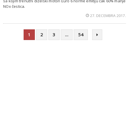
sa kojim trenutni dizelski motori Euro 6 norme emitiju čak 60% manje
NOx čestica.
27. DECEMBRA 2017.
1
2
3
…
54