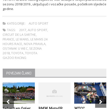
sezonu 2018/2019., uključujući i vozačke posade, početkom sljedeće
godine.
KATEGORIJE:
AUTO SPORT
TAGS:
2017
,
AUTO SPORT
,
CIRCUIT DE LA SARTHE
,
FRANCE
,
LE MANS
,
LE MANS 24
HOURS RACE
,
NOVA PRAVILA
,
OSTANAK U WEC
,
SEZONA
2018
,
TOYOTA
,
TOYOTA
GAZOO RACING
POVEZANI ČLANCI
Sebastien Ogier
BMW MotoGP
WTCC