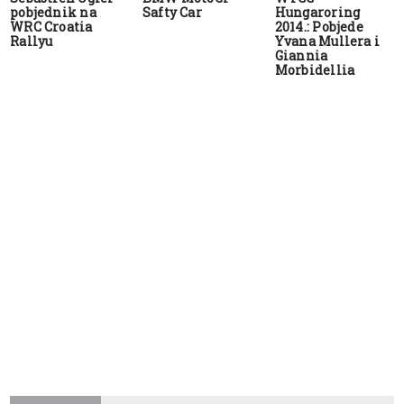
pobjednik na
Safty Car
Hungaroring
WRC Croatia
2014.: Pobjede
Rallyu
Yvana Mullera i
Giannia
Morbidellia