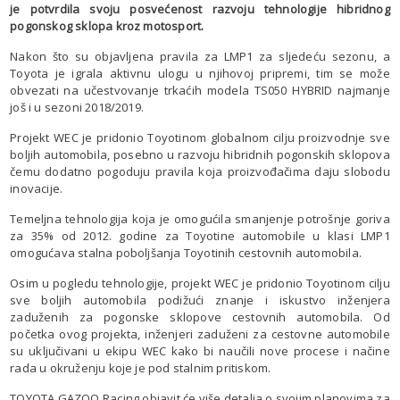
je potvrdila svoju posvećenost razvoju tehnologije hibridnog
pogonskog sklopa kroz motosport.
Nakon što su objavljena pravila za LMP1 za sljedeću sezonu, a
Toyota je igrala aktivnu ulogu u njihovoj pripremi, tim se može
obvezati na učestvovanje trkaćih modela TS050 HYBRID najmanje
još i u sezoni 2018/2019.
Projekt WEC je pridonio Toyotinom globalnom cilju proizvodnje sve
boljih automobila, posebno u razvoju hibridnih pogonskih sklopova
čemu dodatno pogoduju pravila koja proizvođačima daju slobodu
inovacije.
Temeljna tehnologija koja je omogućila smanjenje potrošnje goriva
za 35% od 2012. godine za Toyotine automobile u klasi LMP1
omogućava stalna poboljšanja Toyotinih cestovnih automobila.
Osim u pogledu tehnologije, projekt WEC je pridonio Toyotinom cilju
sve boljih automobila podižući znanje i iskustvo inženjera
zaduženih za pogonske sklopove cestovnih automobila. Od
početka ovog projekta, inženjeri zaduženi za cestovne automobile
su uključivani u ekipu WEC kako bi naučili nove procese i načine
rada u okruženju koje je pod stalnim pritiskom.
TOYOTA GAZOO Racing objavit će više detalja o svojim planovima za