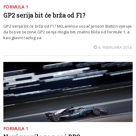
FORMULA 1
GP2 serija bit će brža od F1?
GP2 serija bit će brža od F1? McLarenov vozač Jenson Button vjeruje
da bi ove sezone GP2 serija mogla biti znatno bliža od Formule 1, a
kao glavni razlog za
6. FEBRUARA 2014.
FORMULA 1