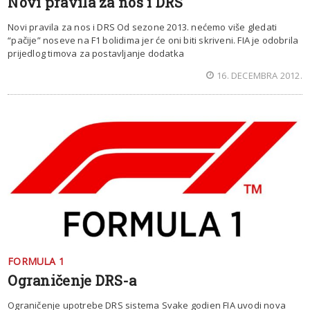
Novi pravila za nos i DRS
Novi pravila za nos i DRS Od sezone 2013. nećemo više gledati
“pačije” noseve na F1 bolidima jer će oni biti skriveni. FIA je odobrila
prijedlog timova za postavljanje dodatka
16. DECEMBRA 2012.
FORMULA 1
Ograničenje DRS-a
Ograničenje upotrebe DRS sistema Svake godien FIA uvodi nova