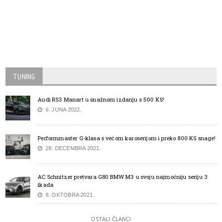
TUNING
Audi RS3 Manart u snažnom izdanju s 500 KS!
6. JUNA 2022.
Performmaster G-klasa s većom karoserijom i preko 800 KS snage!
28. DECEMBRA 2021.
AC Schnitzer pretvara G80 BMW M3 u svoju najmoćniju seriju 3
ikada
8. OKTOBRA 2021.
OSTALI ČLANCI