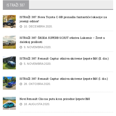
ISTRAŽI 387
ISTRAŽI 387: Nova Toyota C-HR pronašla fantastiče lokacije za
jesenji odmor!
10. DECEMBRA 2020.
ISTRAŽI 387: ŠKODA SUPERB SCOUT otkriva Lukomir – Život u
dalekoj prošlosti
9. NOVEMBRA 2020.
ISTRAŽI 387: Renault Captur otkriva skrivene ljepote BiH (II. dio.)
5. NOVEMBRA 2020.
ISTRAŽI 387: Renault Captur otkriva skrivene ljepote BiH (I. dio.)
28. OKTOBRA 2020.
Novi Renault Clio na putu kroz prirodne ljepote BiH
18. AUGUSTA 2020.