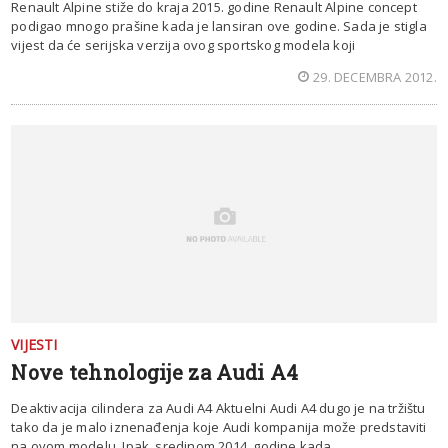
Renault Alpine stiže do kraja 2015. godine Renault Alpine concept
podigao mnogo prašine kada je lansiran ove godine. Sada je stigla
vijest da će serijska verzija ovog sportskog modela koji
29. DECEMBRA 2012.
VIJESTI
Nove tehnologije za Audi A4
Deaktivacija cilindera za Audi A4 Aktuelni Audi A4 dugo je na tržištu
tako da je malo iznenađenja koje Audi kompanija može predstaviti
na ovom modelu. Ipak, sredinom 2014. godine kada