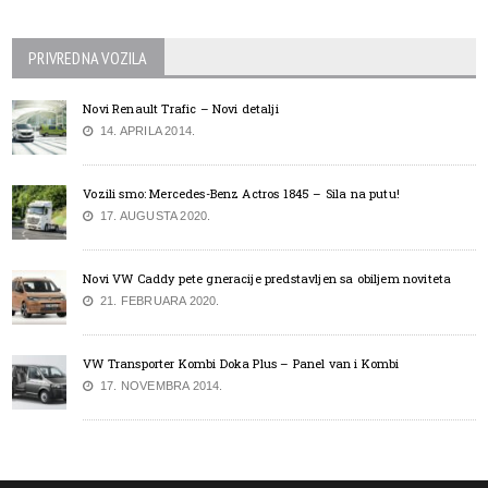
PRIVREDNA VOZILA
Novi Renault Trafic – Novi detalji
14. APRILA 2014.
Vozili smo: Mercedes-Benz Actros 1845 – Sila na putu!
17. AUGUSTA 2020.
Novi VW Caddy pete gneracije predstavljen sa obiljem noviteta
21. FEBRUARA 2020.
VW Transporter Kombi Doka Plus – Panel van i Kombi
17. NOVEMBRA 2014.