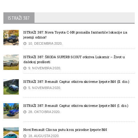
ISTRAŽI 387
ISTRAŽI 387: Nova Toyota C-HR pronašla fantastiče lokacije za
jesenji odmor!
10. DECEMBRA 2020.
ISTRAŽI 387: ŠKODA SUPERB SCOUT otkriva Lukomir – Život u
dalekoj prošlosti
9. NOVEMBRA 2020.
ISTRAŽI 387: Renault Captur otkriva skrivene ljepote BiH (II. dio.)
5. NOVEMBRA 2020.
ISTRAŽI 387: Renault Captur otkriva skrivene ljepote BiH (I. dio.)
28. OKTOBRA 2020.
Novi Renault Clio na putu kroz prirodne ljepote BiH
18. AUGUSTA 2020.