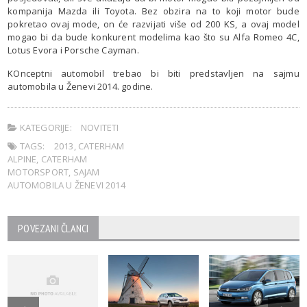
kompanija Mazda ili Toyota. Bez obzira na to koji motor bude
pokretao ovaj mode, on će razvijati više od 200 KS, a ovaj model
mogao bi da bude konkurent modelima kao što su Alfa Romeo 4C,
Lotus Evora i Porsche Cayman.
KOnceptni automobil trebao bi biti predstavljen na sajmu
automobila u Ženevi 2014. godine.
KATEGORIJE:
NOVITETI
TAGS:
2013
,
CATERHAM
ALPINE
,
CATERHAM
MOTORSPORT
,
SAJAM
AUTOMOBILA U ŽENEVI 2014
POVEZANI ČLANCI