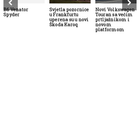
B6 Venator
Svjetla pozornice
Novi Volkswagen
Spyder
u Frankfurtu
Touran sa većim
uperena su u novi
prtljažnikom i
Škoda Karoq
novom
platformom