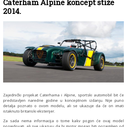
Caterham Alpine koncept stiže
2014.
Zajednički projekat Caterhama i Alpine, sportski automobil bit će
predstavljen naredne godine u konceptnom izdanju. Nije puno
detalja poznato o ovom modelu, ali se ukazuje da će on imati
istaknuto britanski eksterijer.
Za sada nema informacija o tome kakv pogon će ovaj model
posjedovati, ali sve ukazuju da bi motor mogao biti pozajmljen od