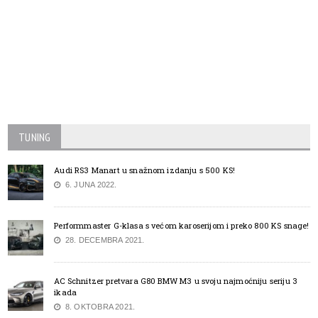
TUNING
Audi RS3 Manart u snažnom izdanju s 500 KS!
6. JUNA 2022.
Performmaster G-klasa s većom karoserijom i preko 800 KS snage!
28. DECEMBRA 2021.
AC Schnitzer pretvara G80 BMW M3 u svoju najmoćniju seriju 3
ikada
8. OKTOBRA 2021.