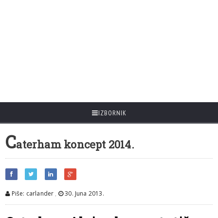
IZBORNIK
C
aterham koncept 2014.
Piše: carlander
,
30. Juna 2013.