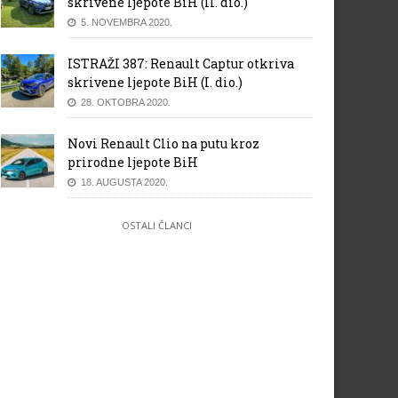
skrivene ljepote BiH (II. dio.)
5. NOVEMBRA 2020.
ISTRAŽI 387: Renault Captur otkriva
skrivene ljepote BiH (I. dio.)
28. OKTOBRA 2020.
Novi Renault Clio na putu kroz
prirodne ljepote BiH
18. AUGUSTA 2020.
OSTALI ČLANCI