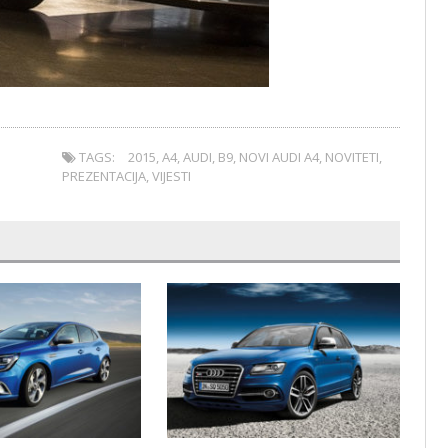
TAGS:
2015
,
A4
,
AUDI
,
B9
,
NOVI AUDI A4
,
NOVITETI
,
PREZENTACIJA
,
VIJESTI