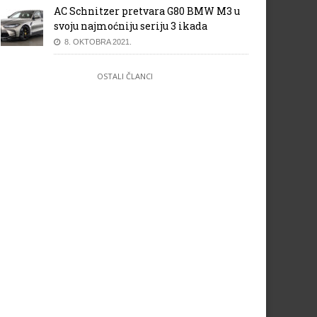
AC Schnitzer pretvara G80 BMW M3 u
svoju najmoćniju seriju 3 ikada
8. OKTOBRA 2021.
OSTALI ČLANCI