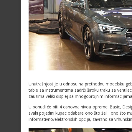
Unutrašnjost je u odnosu na prethodnu modelsku gebera
table sa instrumentima sadrži široku traku sa ventilac
zauzima veliki displej sa mnogobrojnim informacijama
U ponudi će biti 4 osnovna nivoa opreme: Basic, Design
svaki pojedini kupac odabere ono što želi i ono što m
informativno/elektronskih opcija, završno sa vrhuns