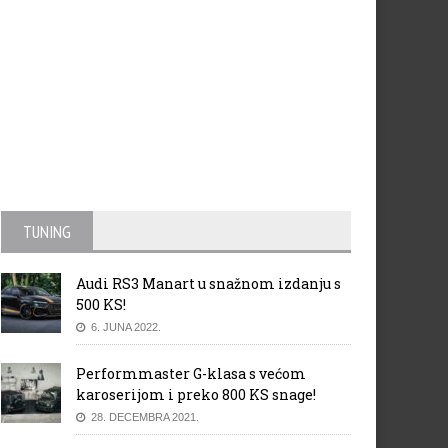
TUNING
Audi RS3 Manart u snažnom izdanju s
500 KS!
6. JUNA 2022.
Performmaster G-klasa s većom
karoserijom i preko 800 KS snage!
28. DECEMBRA 2021.