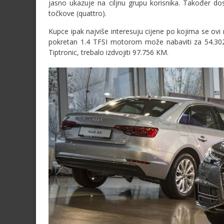
jasno ukazuje na ciljnu grupu korisnika. Također d
točkove (quattro).
Kupce ipak najviše interesuju cijene po kojima se o
pokretan 1.4 TFSI motorom može nabaviti za 54.302
Tiptronic, trebalo izdvojiti 97.756 KM.