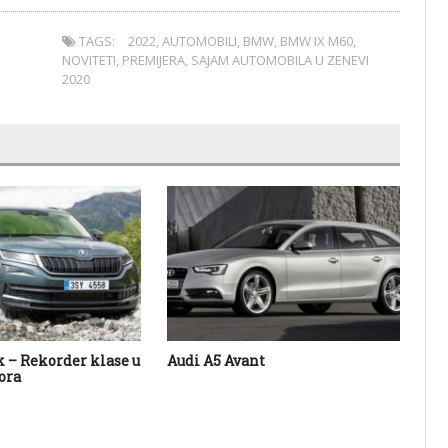
TAGS:
2022
,
AUTOMOBILI
,
BMW
,
BMW IX M60
,
NOVITETI
,
PREMIJERA
,
SAJAM AUTOMOBILA U ZENEVI
2020
 – Rekorder klase u
Audi A5 Avant
No
ora
– N