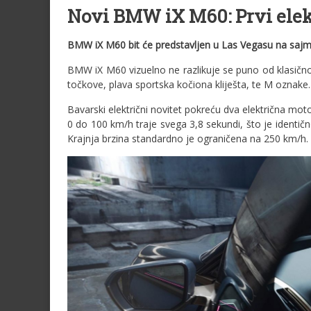
Novi BMW iX M60: Prvi elek
BMW iX M60 bit će predstavljen u Las Vegasu na sajm
BMW iX M60 vizuelno ne razlikuje se puno od klasičnog
točkove, plava sportska kočiona kliješta, te M oznake.
Bavarski električni novitet pokreću dva električna mot
0 do 100 km/h traje svega 3,8 sekundi, što je identič
Krajnja brzina standardno je ograničena na 250 km/h.