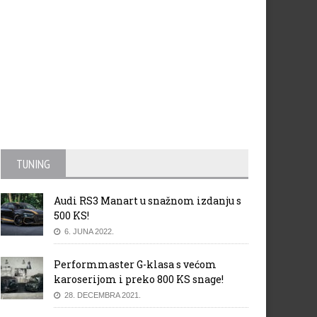
TUNING
Audi RS3 Manart u snažnom izdanju s
500 KS!
6. JUNA 2022.
Performmaster G-klasa s većom
karoserijom i preko 800 KS snage!
28. DECEMBRA 2021.