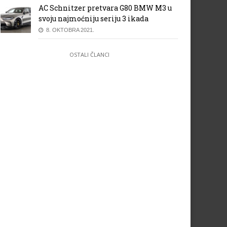
AC Schnitzer pretvara G80 BMW M3 u
svoju najmoćniju seriju 3 ikada
8. OKTOBRA 2021.
OSTALI ČLANCI