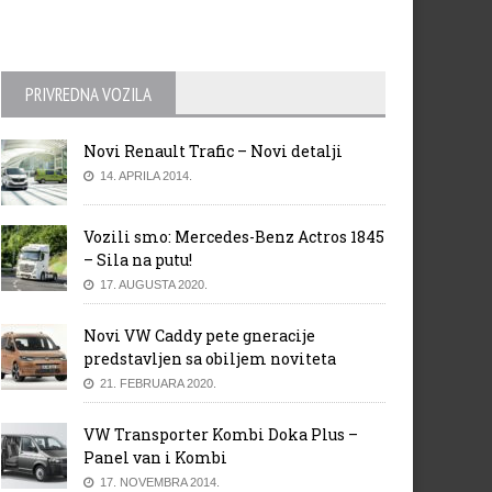
PRIVREDNA VOZILA
Novi Renault Trafic – Novi detalji
14. APRILA 2014.
Vozili smo: Mercedes-Benz Actros 1845
– Sila na putu!
17. AUGUSTA 2020.
Novi VW Caddy pete gneracije
predstavljen sa obiljem noviteta
21. FEBRUARA 2020.
va Škoda Octavia RS sa 245 KS
Volkswagen Beetle Dune u
ikad jača!
prodaji od 2016. godine
VW Transporter Kombi Doka Plus –
Panel van i Kombi
17. NOVEMBRA 2014.