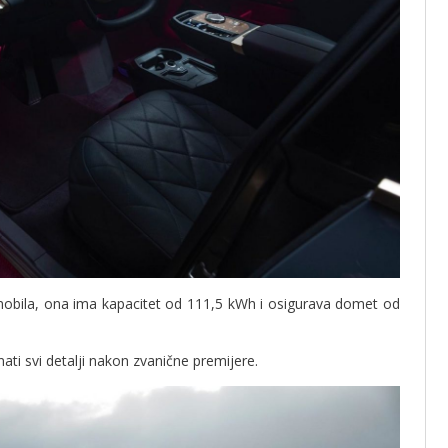
omobila, ona ima kapacitet od 111,5 kWh i osigurava domet od
nati svi detalji nakon zvanične premijere.