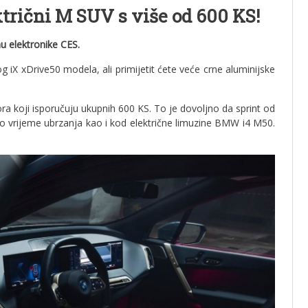
trični M SUV s više od 600 KS!
u elektronike CES.
 iX xDrive50 modela, ali primijetit ćete veće crne aluminijske
ora koji isporučuju ukupnih 600 KS. To je dovoljno da sprint od
no vrijeme ubrzanja kao i kod električne limuzine BMW i4 M50.