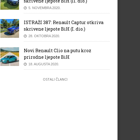
skrivene ljepote BiH (II. dio.)
5. NOVEMBRA 2020.
ISTRAŽI 387: Renault Captur otkriva
skrivene ljepote BiH (I. dio.)
28. OKTOBRA 2020.
Novi Renault Clio na putu kroz
prirodne ljepote BiH
18. AUGUSTA 2020.
OSTALI ČLANCI