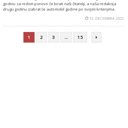
godinu za redom ponovo će birati naši čitatelji, a naša redakcija
drugu godinu izabrat će automobil godine po svojim kriterijima.
12. DECEMBRA 2022.
1
2
3
…
15