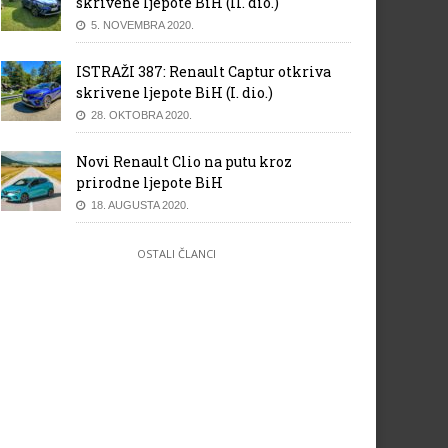
skrivene ljepote BiH (II. dio.)
5. NOVEMBRA 2020.
ISTRAŽI 387: Renault Captur otkriva
skrivene ljepote BiH (I. dio.)
28. OKTOBRA 2020.
Novi Renault Clio na putu kroz
prirodne ljepote BiH
18. AUGUSTA 2020.
OSTALI ČLANCI