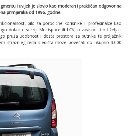
egmentu i uvijek je slovio kao moderan i praktičan odgovor na
ona primjeraka od 1996. godine.
nkcionalnost, bilo za porodične korisnike ili profesinalce kao
go dolazi u verziji Multispace ili LCV, u zavisnosti od želja i
ingo pruža udobnost i dosta prostora za putnike te prtljažnik
jem stražnjeg reda sjedišta može povećati do ukupno 3.000