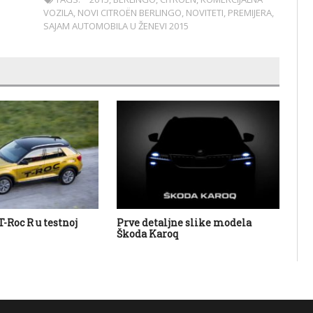
VOZILA
,
NOVI CITROËN BERLINGO
,
NOVITETI
,
PREMIJERA
,
SAJAM AUTOMOBILA U ŽENEVI 2015
-Roc R u testnoj
Prve detaljne slike modela
Na
Škoda Karoq