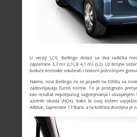
U verziji LCV, Berlingo dolazi sa dva različita me
zapremine 3,7 m
(L1) ili 4,1 m
(L2). Uz brojne siste
3
3
buduće korisnike oduševiti i niskom potrošnjom goriva
Naime, novi Berlingo će se pojaviti na tržištu sa n
zadovoljavaju Euro6 norme. To je postignuto primje
kao rezultat nepotpunog sagorijevanja i usvajanjem SC
azotnih oksida (NOx). Kako bi ovaj sistem uspješno
Adblue, zapremine 17 litara, a ta količina dovoljna je