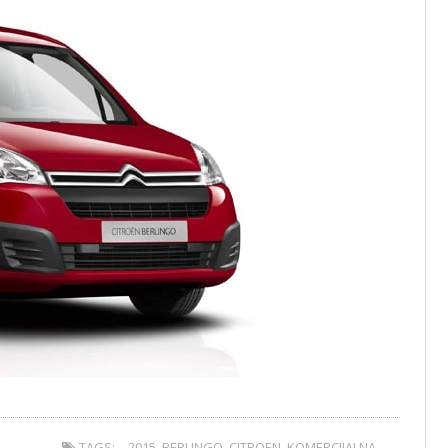
TAGS:
2015
,
BERLINGO
,
CITROEN
,
KOMERCIJALNA