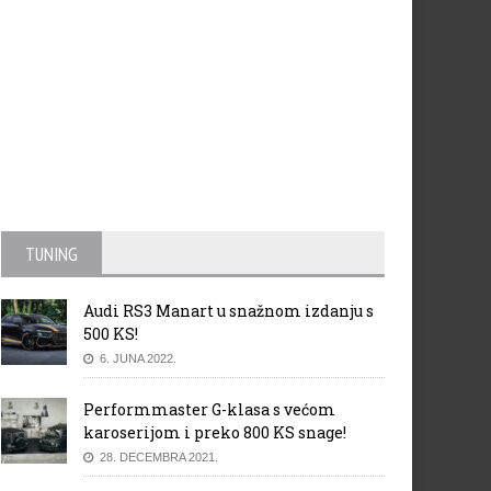
TUNING
Audi RS3 Manart u snažnom izdanju s
500 KS!
6. JUNA 2022.
Performmaster G-klasa s većom
karoserijom i preko 800 KS snage!
28. DECEMBRA 2021.