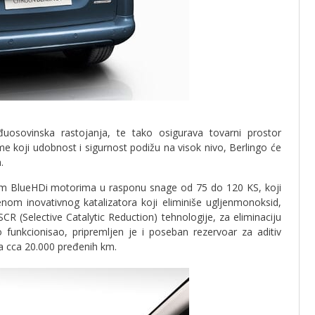
đuosovinska rastojanja, te tako osigurava tovarni prostor
me koji udobnost i sigurnost podižu na visok nivo, Berlingo će
.
ovim BlueHDi motorima u rasponu snage od 75 do 120 KS, koji
nom inovativnog katalizatora koji eliminiše ugljenmonoksid,
R (Selective Catalytic Reduction) tehnologije, za eliminaciju
 funkcionisao, pripremljen je i poseban rezervoar za aditiv
 za cca 20.000 pređenih km.