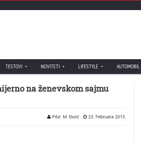
TESTOVI
NOVITETI
LIFESTYLE
AUTOMOBIL
emijerno na ženevskom sajmu
Piše: M. Đurić
,
23. Februara 2015.