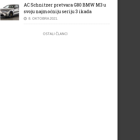
AC Schnitzer pretvara G80 BMW M3 u
svoju najmoćniju seriju 3 ikada
8. OKTOBRA 2021.
OSTALI ČLANCI