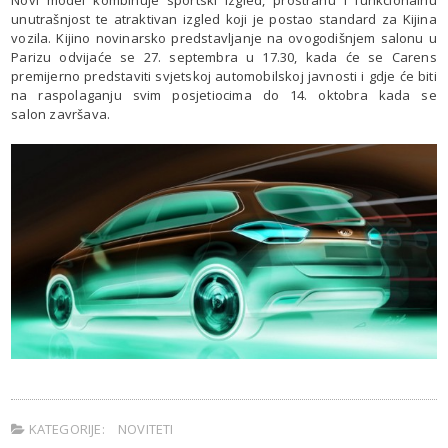
unutrašnjost te atraktivan izgled koji je postao standard za Kijina
vozila. Kijino novinarsko predstavljanje na ovogodišnjem salonu u
Parizu odvijaće se 27. septembra u 17.30, kada će se Carens
premijerno predstaviti svjetskoj automobilskoj javnosti i gdje će biti
na raspolaganju svim posjetiocima do 14. oktobra kada se
salon završava.
KATEGORIJE:
NOVITETI