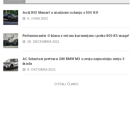
Audi RS3 Manart u snažnom izdanju s 500 KS!
6. JUNA 2022.
Performmaster G-klasa s većom karoserijom i preko 800 KS snage!
28. DECEMBRA 2021.
AC Schnitzer pretvara G80 BMW M3 u svoju najmoćniju seriju 3
ikada
8. OKTOBRA 2021.
OSTALI ČLANCI