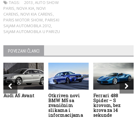
TAGS:
2013
,
AUTO SHOW
PARIS
,
NOVA KIA
,
NOVI
CARENS
,
NOVI KIA CARENS
,
PARIS MOTOR SHOW
,
PARISKI
SAJAM AUTOMOBILA 2012
,
SAJAM AUTOMOBILA U PARIZU
POVEZANI ČLANCI
Audi A5 Avant
Otkriven novi
Ferrari 488
BMW M5 sa
Spider – S
zvaničnim
krovom, bez
slikama i
krova za 14
informacijama
sekunde