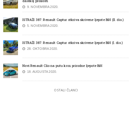
dalekoj prošlosti
9. NOVEMBRA 2020.
ISTRAŽI 387: Renault Captur otkriva skrivene ljepote BiH (II. dio.)
5. NOVEMBRA 2020.
ISTRAŽI 387: Renault Captur otkriva skrivene ljepote BiH (I. dio.)
28. OKTOBRA 2020.
Novi Renault Clio na putu kroz prirodne ljepote BiH
18. AUGUSTA 2020.
OSTALI ČLANCI