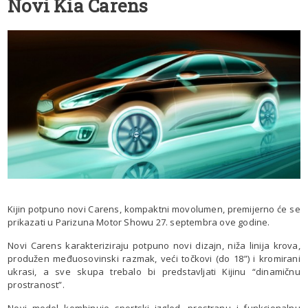
Novi Kia Carens
Kijin potpuno novi Carens, kompaktni movolumen, premijerno će se
prikazati u Parizuna Motor Showu 27. septembra ove godine.
Novi Carens karakteriziraju potpuno novi dizajn, niža linija krova,
produžen međuosovinski razmak, veći točkovi (do 18”) i kromirani
ukrasi, a sve skupa trebalo bi predstavljati Kijinu “dinamičnu
prostranost”.
Novi model kombinuje sportski izgled, prostranu i funkcionalnu