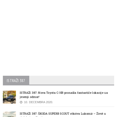
ISTRAŽI 387
ISTRAŽI 387: Nova Toyota C-HR pronašla fantastiče lokacije za
jesenji odmor!
10. DECEMBRA 2020.
ISTRAŽI 387: ŠKODA SUPERB SCOUT otkriva Lukomir – Život u