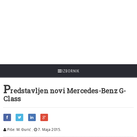
IZBORNIK
P
redstavljen novi Mercedes-Benz G-
Class
Piše: M. Đurić
,
7. Maja 2015.