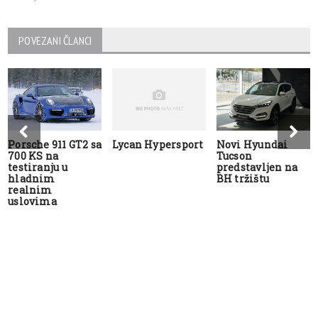
POVEZANI ČLANCI
Porsche 911 GT2 sa
Lycan Hypersport
Novi Hyundai
700 KS na
Tucson
testiranju u
predstavljen na
hladnim
BH tržištu
realnim
uslovima