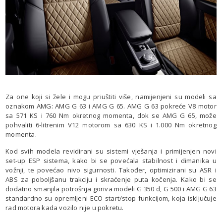
Za one koji si žele i mogu priuštiti više, namijenjeni su modeli sa
oznakom AMG: AMG G 63 i AMG G 65. AMG G 63 pokreće V8 motor
sa 571 KS i 760 Nm okretnog momenta, dok se AMG G 65, može
pohvaliti 6-litrenim V12 motorom sa 630 KS i 1.000 Nm okretnog
momenta.
Kod svih modela revidirani su sistemi vješanja i primijenjen novi
set-up ESP sistema, kako bi se povećala stabilnost i dimanika u
vožnji, te povećao nivo sigurnosti. Također, optimizirani su ASR i
ABS za poboljšanu trakciju i skraćenje puta kočenja. Kako bi se
dodatno smanjila potrošnja goriva modeli G 350 d, G 500 i AMG G 63
standardno su opremljeni ECO start/stop funkcijom, koja isključuje
rad motora kada vozilo nije u pokretu.