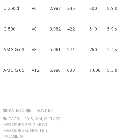
G 350 d
V6
2.987
245
600
8,9 s
G 500
V8
3.982
422
610
5,9 s
AMG G 63
V8
5.461
571
760
5,4 s
AMG G 65
V12
5.980
630
1.000
5,3 s
KATEGORIJE:
NOVITETI
TAGS:
2015
,
4X4
,
G-CLASS
,
MERCEDES-BENZ
,
NOVI
MERCEDES G
,
NOVITETI
,
PREMIJERA