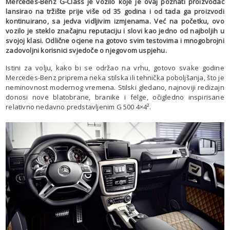
Mercedes-Benz G-Class je vozilo koje je ovaj poznati proizvođač
lansirao na tržište prije više od 35 godina i od tada ga proizvodi
kontinuirano, sa jedva vidljivim izmjenama. Već na početku, ovo
vozilo je steklo značajnu reputaciju i slovi kao jedno od najboljih u
svojoj klasi. Odlične ocjene na gotovo svim testovima i mnogobrojni
zadovoljni korisnici svjedoče o njegovom uspjehu.
Istini za volju, kako bi se održao na vrhu, gotovo svake godine
Mercedes-Benz priprema neka stilska ili tehnička poboljšanja, što je
neminovnost modernog vremena. Stilski gledano, najnoviji redizajn
donosi nove blatobrane, branike i felge, očigledno inspirisane
relativno nedavno predstavljenim G 500 4×4².