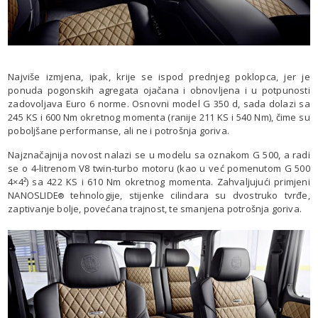
Najviše izmjena, ipak, krije se ispod prednjeg poklopca, jer je
ponuda pogonskih agregata ojačana i obnovljena i u potpunosti
zadovoljava Euro 6 norme. Osnovni model G 350 d, sada dolazi sa
245 KS i 600 Nm okretnog momenta (ranije 211 KS i 540 Nm), čime su
poboljšane performanse, ali ne i potrošnja goriva.
Najznačajnija novost nalazi se u modelu sa oznakom G 500, a radi
se o 4-litrenom V8 twin-turbo motoru (kao u već pomenutom G 500
4×4²) sa 422 KS i 610 Nm okretnog momenta. Zahvaljujući primjeni
NANOSLIDE
tehnologije, stijenke cilindara su dvostruko tvrđe,
®
zaptivanje bolje, povećana trajnost, te smanjena potrošnja goriva.