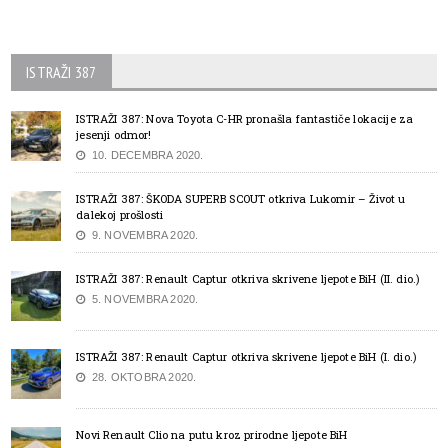
ISTRAŽI 387
ISTRAŽI 387: Nova Toyota C-HR pronašla fantastiče lokacije za
jesenji odmor!
10. DECEMBRA 2020.
ISTRAŽI 387: ŠKODA SUPERB SCOUT otkriva Lukomir – Život u
dalekoj prošlosti
9. NOVEMBRA 2020.
ISTRAŽI 387: Renault Captur otkriva skrivene ljepote BiH (II. dio.)
5. NOVEMBRA 2020.
ISTRAŽI 387: Renault Captur otkriva skrivene ljepote BiH (I. dio.)
28. OKTOBRA 2020.
Novi Renault Clio na putu kroz prirodne ljepote BiH