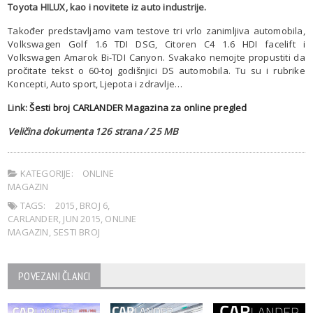
Toyota HILUX, kao i novitete iz auto industrije.
Također predstavljamo vam testove tri vrlo zanimljiva automobila,
Volkswagen Golf 1.6 TDI DSG, Citoren C4 1.6 HDI facelift i
Volkswagen Amarok Bi-TDI Canyon. Svakako nemojte propustiti da
pročitate tekst o 60-toj godišnjici DS automobila. Tu su i rubrike
Koncepti, Auto sport, Ljepota i zdravlje…
Link:
Šesti broj CARLANDER Magazina za online pregled
Veličina dokumenta 126 strana / 25 MB
KATEGORIJE:
ONLINE
MAGAZIN
TAGS:
2015
,
BROJ 6
,
CARLANDER
,
JUN 2015
,
ONLINE
MAGAZIN
,
SESTI BROJ
POVEZANI ČLANCI