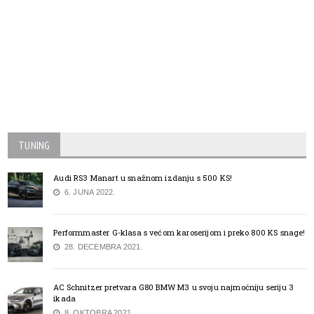
TUNING
Audi RS3 Manart u snažnom izdanju s 500 KS!
6. JUNA 2022.
Performmaster G-klasa s većom karoserijom i preko 800 KS snage!
28. DECEMBRA 2021.
AC Schnitzer pretvara G80 BMW M3 u svoju najmoćniju seriju 3
ikada
8. OKTOBRA 2021.