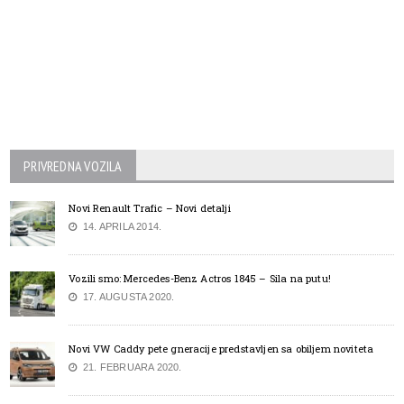
PRIVREDNA VOZILA
Novi Renault Trafic – Novi detalji
14. APRILA 2014.
Vozili smo: Mercedes-Benz Actros 1845 – Sila na putu!
17. AUGUSTA 2020.
Novi VW Caddy pete gneracije predstavljen sa obiljem noviteta
21. FEBRUARA 2020.