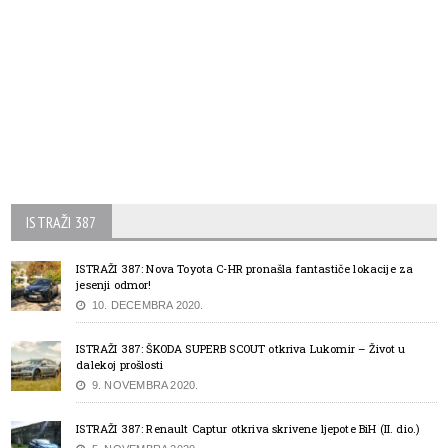
ISTRAŽI 387
ISTRAŽI 387: Nova Toyota C-HR pronašla fantastiče lokacije za
jesenji odmor!
10. DECEMBRA 2020.
ISTRAŽI 387: ŠKODA SUPERB SCOUT otkriva Lukomir – Život u
dalekoj prošlosti
9. NOVEMBRA 2020.
ISTRAŽI 387: Renault Captur otkriva skrivene ljepote BiH (II. dio.)