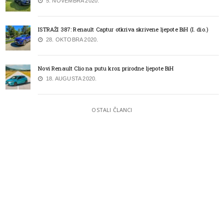
5. NOVEMBRA 2020.
ISTRAŽI 387: Renault Captur otkriva skrivene ljepote BiH (I. dio.)
28. OKTOBRA 2020.
Novi Renault Clio na putu kroz prirodne ljepote BiH
18. AUGUSTA 2020.
OSTALI ČLANCI