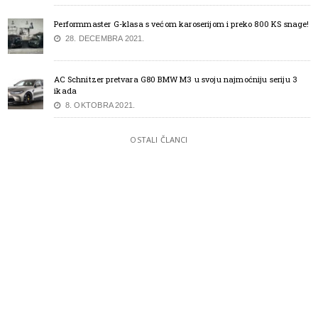
Performmaster G-klasa s većom karoserijom i preko 800 KS snage!
28. DECEMBRA 2021.
AC Schnitzer pretvara G80 BMW M3 u svoju najmoćniju seriju 3
ikada
8. OKTOBRA 2021.
OSTALI ČLANCI