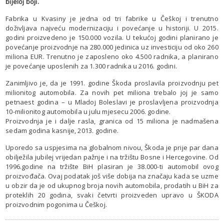
bijeloj boji.
Fabrika u Kvasiny je jedna od tri fabrike u Češkoj i trenutno
doživljava najveću modernizaciju i povećanje u historiji. U 2015.
godini proizvedeno je 150.000 vozila. U tekućoj godini planirano je
povećanje proizvodnje na 280.000 jedinica uz investiciju od oko 260
miliona EUR. Trenutno je zaposleno oko 4.500 radnika, a planirano
je povećanje uposlenih za 1.300 radnika u 2016. godini.
Zanimljivo je, da je 1991. godine Škoda proslavila proizvodnju pet
milionitog automobila. Za novih pet miliona trebalo joj je samo
petnaest godina – u Mladoj Boleslavi je proslavljena proizvodnja
10-milionitog automobila u julu mjesecu 2006. godine.
Proizvodnja je i dalje rasla, granica od 15 miliona je nadmašena
sedam godina kasnije, 2013. godine.
Uporedo sa uspjesima na globalnom nivou, Škoda je prije par dana
obilježila jubilej vrijedan pažnje i na tržištu Bosne i Hercegovine. Od
1996.godine na tržište BiH plasiran je 38.000-ti automobil ovog
proizvođača. Ovaj podatak još više dobija na značaju kada se uzme
u obzir da je od ukupnog broja novih automobila, prodatih u BiH za
proteklih 20 godina, svaki četvrti proizveden upravo u ŠKODA
proizvodnim pogonima u Češkoj.