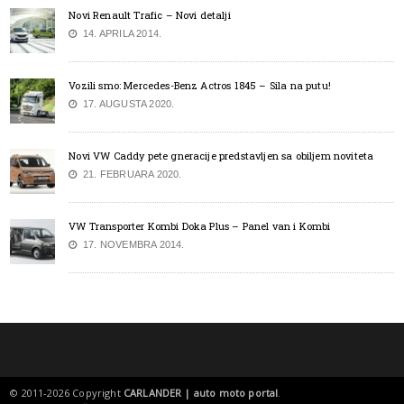
Novi Renault Trafic – Novi detalji
14. APRILA 2014.
Vozili smo: Mercedes-Benz Actros 1845 – Sila na putu!
17. AUGUSTA 2020.
Novi VW Caddy pete gneracije predstavljen sa obiljem noviteta
21. FEBRUARA 2020.
VW Transporter Kombi Doka Plus – Panel van i Kombi
17. NOVEMBRA 2014.
© 2011-2026 Copyright
CARLANDER | auto moto portal
.