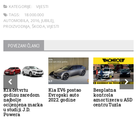
KATEGORIJE:
VIJESTI
TAGS:
18.000.000
AUTOMOBILA
,
2016
,
JUBILEJ
,
PROIZVODNJA
,
ŠKODA
,
VIJESTI
POVEZANI ČLANCI
Kia četvrtu
Kia EV6 postao
Besplatna
godinu zaredom
Evropski auto
kontrola
najbolje
2022. godine
amortizera u ASD
ocijenjena marka
centru Tuzla
u studiji J.D.
Powera