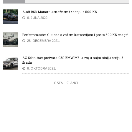
Audi RS3 Manart u snažnom izdanju s 500 KS!
6. JUNA 2022.
Performmaster G-klasa s većom karoserijom i preko 800 KS snage!
28. DECEMBRA 2021.
AC Schnitzer pretvara G80 BMW M3 u svoju najmoćniju seriju 3
ikada
8. OKTOBRA 2021.
OSTALI ČLANCI