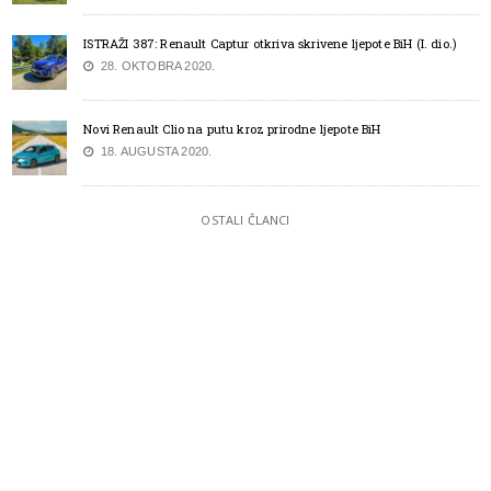
ISTRAŽI 387: Renault Captur otkriva skrivene ljepote BiH (I. dio.)
28. OKTOBRA 2020.
Novi Renault Clio na putu kroz prirodne ljepote BiH
18. AUGUSTA 2020.
OSTALI ČLANCI