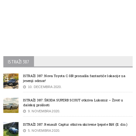
ISTRAŽI 387
ISTRAŽI 387: Nova Toyota C-HR pronašla fantastiče lokacije za
jesenji odmor!
10. DECEMBRA 2020.
ISTRAŽI 387: ŠKODA SUPERB SCOUT otkriva Lukomir – Život u
dalekoj prošlosti
9. NOVEMBRA 2020.
ISTRAŽI 387: Renault Captur otkriva skrivene ljepote BiH (II. dio.)
5. NOVEMBRA 2020.