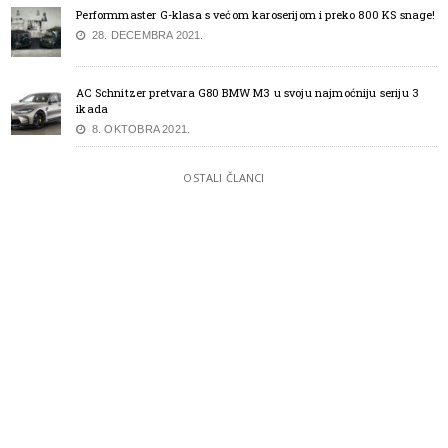
Performmaster G-klasa s većom karoserijom i preko 800 KS snage!
28. DECEMBRA 2021.
AC Schnitzer pretvara G80 BMW M3 u svoju najmoćniju seriju 3
ikada
8. OKTOBRA 2021.
OSTALI ČLANCI