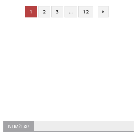
1
2
3
…
12
ISTRAŽI 387