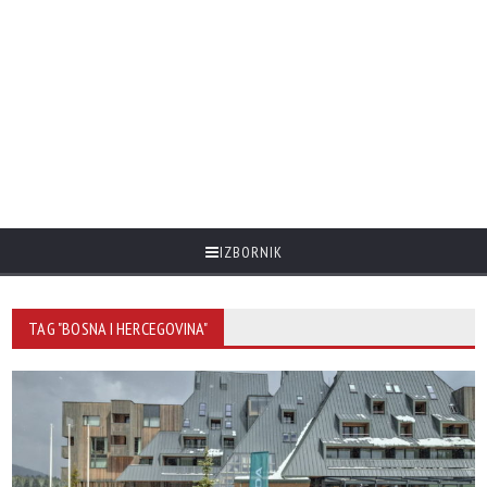
IZBORNIK
TAG "BOSNA I HERCEGOVINA"