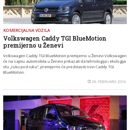
KOMERCIJALNA VOZILA
Volkswagen Caddy TGI BlueMotion
premijerno u Ženevi
Volkswagen Caddy TGI BlueMotion premijerno u Ženevi Volkswagen
će na sajmu automobila u Ženevi prikazati da tehnologija i ekologija
idu „ruku pod ruku“, premijerno će predstaviti novi Caddy TGI
BlueMotion.
26. FEBRUARA 2016.