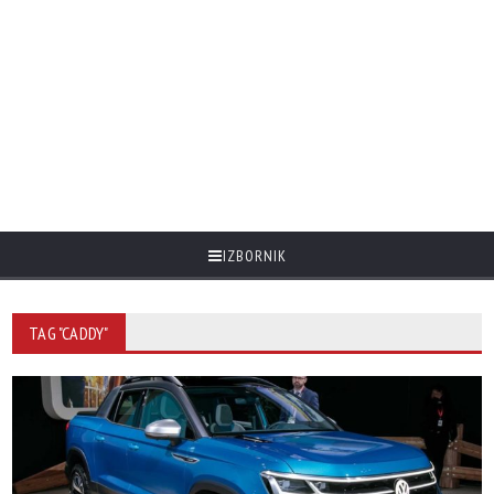
IZBORNIK
TAG "CADDY"