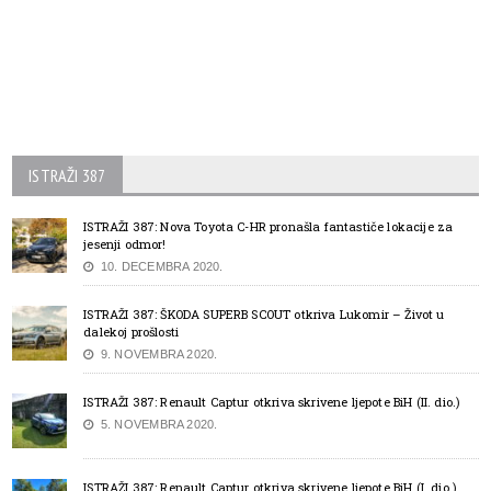
ISTRAŽI 387
ISTRAŽI 387: Nova Toyota C-HR pronašla fantastiče lokacije za
jesenji odmor!
10. DECEMBRA 2020.
ISTRAŽI 387: ŠKODA SUPERB SCOUT otkriva Lukomir – Život u
dalekoj prošlosti
9. NOVEMBRA 2020.
ISTRAŽI 387: Renault Captur otkriva skrivene ljepote BiH (II. dio.)
5. NOVEMBRA 2020.
ISTRAŽI 387: Renault Captur otkriva skrivene ljepote BiH (I. dio.)