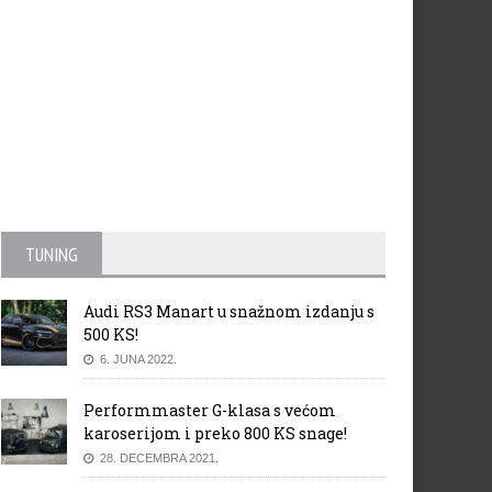
TUNING
Audi RS3 Manart u snažnom izdanju s
500 KS!
6. JUNA 2022.
Performmaster G-klasa s većom
karoserijom i preko 800 KS snage!
28. DECEMBRA 2021.