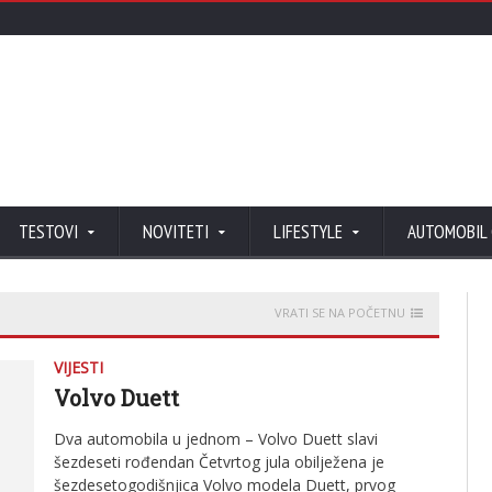
TESTOVI
NOVITETI
LIFESTYLE
AUTOMOBIL
VRATI SE NA POČETNU
VIJESTI
Volvo Duett
Dva automobila u jednom – Volvo Duett slavi
šezdeseti rođendan Četvrtog jula obilježena je
šezdesetogodišnjica Volvo modela Duett, prvog