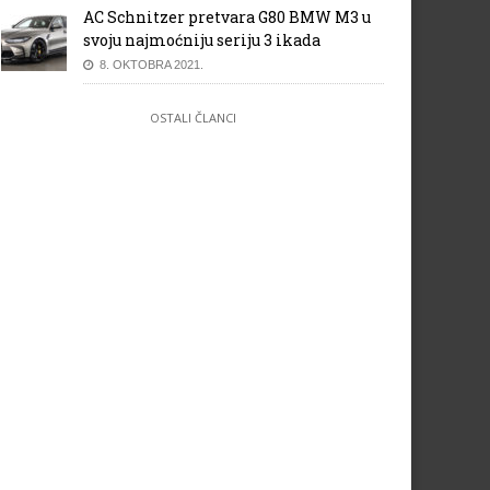
AC Schnitzer pretvara G80 BMW M3 u
svoju najmoćniju seriju 3 ikada
8. OKTOBRA 2021.
OSTALI ČLANCI