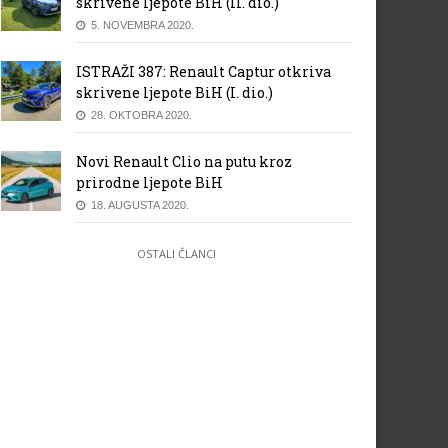
skrivene ljepote BiH (II. dio.)
5. NOVEMBRA 2020.
ISTRAŽI 387: Renault Captur otkriva
skrivene ljepote BiH (I. dio.)
28. OKTOBRA 2020.
Novi Renault Clio na putu kroz
prirodne ljepote BiH
18. AUGUSTA 2020.
OSTALI ČLANCI