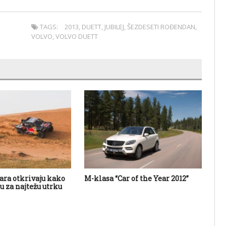
TAGS:
2013
,
DUETT
,
JUBILEJ
,
ŠEZDESETI ROĐENDAN
,
VOLVO
,
VOLVO DUETT
ara otkrivaju kako
M-klasa “Car of the Year 2012”
Po
u za najtežu utrku
na 