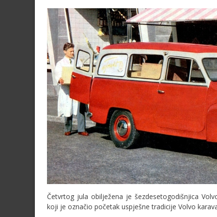
Četvrtog jula obilježena je šezdesetogodišnjica Vol
koji je označio početak uspješne tradicije Volvo karav