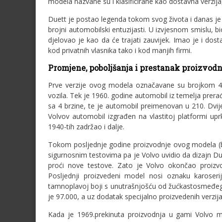
modela nazvane su i klasificirane kao dostavna verzija
Duett je postao legenda tokom svog života i danas je 
brojni automobilski entuzijasti. U izvjesnom smislu, bi
djelovao je kao da će trajati zauvijek. Imao je i do
kod privatnih vlasnika tako i kod manjih firmi.
Promjene, poboljšanja i prestanak proizvodn
Prve verzije ovog modela označavane su brojkom 44
vozila. Tek je 1960. godine automobil iz temelja prera
sa 4 brzine, te je automobil preimenovan u 210. Dvije
Volvov automobil izgrađen na vlastitoj platformi upr
1940-tih zadržao i dalje.
Tokom posljednje godine proizvodnje ovog modela (bi
sigurnosnim testovima pa je Volvo uvidio da dizajn D
proći nove testove. Zato je Volvo okončao proizvod
Posljednji proizvedeni model nosi oznaku karoser
tamnoplavoj boji s unutrašnjošću od žućkastosmeđeg v
je 97.000, a uz dodatak specijalno proizvedenih verzija
Kada je 1969.prekinuta proizvodnja u gami Volvo mo