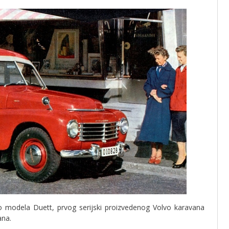
vo modela Duett, prvog serijski proizvedenog Volvo karavana
ana.