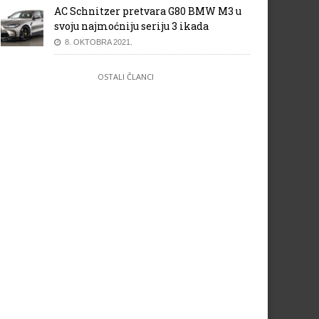
AC Schnitzer pretvara G80 BMW M3 u
svoju najmoćniju seriju 3 ikada
8. OKTOBRA 2021.
OSTALI ČLANCI