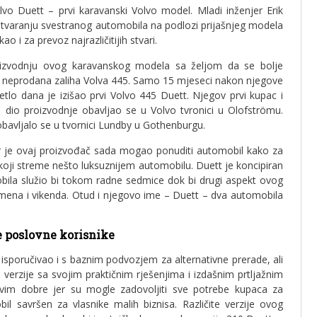
lvo Duett – prvi karavanski Volvo model. Mladi inženjer Erik
a stvaranju svestranog automobila na podlozi prijašnjeg modela
o i za prevoz najrazličitijih stvari.
roizvodnju ovog karavanskog modela sa željom da se bolje
e neprodana zaliha Volva 445. Samo 15 mjeseci nakon njegove
vjetlo dana je izišao prvi Volvo 445 Duett. Njegov prvi kupac i
i dio proizvodnje obavljao se u Volvo tvronici u Olofströmu.
obavljalo se u tvornici Lundby u Gothenburgu.
jer je ovaj proizvođač sada mogao ponuditi automobil kako za
 koji streme nešto luksuznijem automobilu. Duett je koncipiran
ila služio bi tokom radne sedmice dok bi drugi aspekt ovog
mena i vikenda. Otud i njegovo ime – Duett – dva automobila
e poslovne korisnike
isporučivao i s baznim podvozjem za alternativne prerade, ali
verzije sa svojim praktičnim rješenjima i izdašnim prtljažnim
asvim dobre jer su mogle zadovoljiti sve potrebe kupaca za
il savršen za vlasnike malih biznisa. Različite verzije ovog