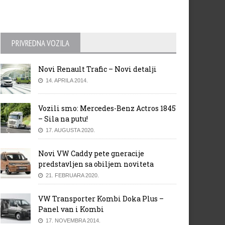
PRIVREDNA VOZILA
Novi Renault Trafic – Novi detalji
14. APRILA 2014.
Vozili smo: Mercedes-Benz Actros 1845
– Sila na putu!
17. AUGUSTA 2020.
Novi VW Caddy pete gneracije
predstavljen sa obiljem noviteta
21. FEBRUARA 2020.
rsche održava profitnu maržu
Hyundai-Kia će u razvoj u
više od 15 posto
narednih 5 godina uložiti 21,5
milijardi dolara
VW Transporter Kombi Doka Plus –
Panel van i Kombi
17. NOVEMBRA 2014.