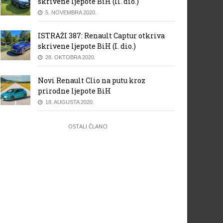
skrivene ljepote BiH (II. dio.)
5. NOVEMBRA 2020.
ISTRAŽI 387: Renault Captur otkriva
skrivene ljepote BiH (I. dio.)
28. OKTOBRA 2020.
Novi Renault Clio na putu kroz
prirodne ljepote BiH
18. AUGUSTA 2020.
OSTALI ČLANCI