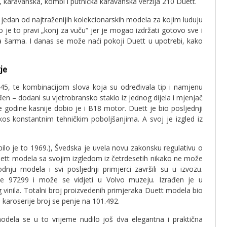
, karavanska, kombi i putnička karavanska verzija 210 Duett.
jedan od najtraženijih kolekcionarskih modela za kojim luduju
o je to pravi „konj za vuču“ jer je mogao izdržati gotovo sve i
sta šarma. I danas se može naći pokoji Duett u upotrebi, kako
je
5, te kombinacijom slova koja su određivala tip i namjenu
đen – dodani su vjetrobransko staklo iz jednog dijela i mjenjač
 godine kasnije dobio je i B18 motor. Duett je bio posljednji
kos konstantnim tehničkim poboljšanjima. A svoj je izgled iz
lo je to 1969.), Švedska je uvela novu zakonsku regulativu o
uett modela sa svojim izgledom iz četrdesetih nikako ne može
nju modela i svi posljednji primjerci završili su u izvozu.
ije 97299 i može se vidjeti u Volvo muzeju. Izrađen je u
inila. Totalni broj proizvedenih primjeraka Duett modela bio
 karoserije broj se penje na 101.492.
dela se u to vrijeme nudilo još dva elegantna i praktična