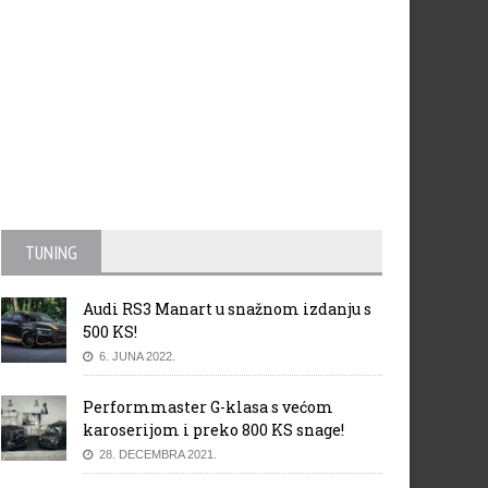
TUNING
Audi RS3 Manart u snažnom izdanju s
500 KS!
6. JUNA 2022.
Performmaster G-klasa s većom
karoserijom i preko 800 KS snage!
28. DECEMBRA 2021.