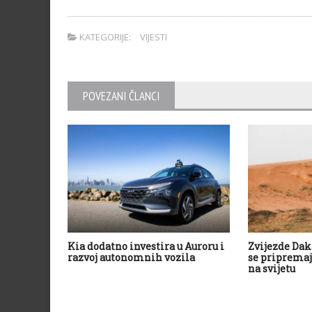
KATEGORIJE:
VIJESTI
POVEZANI ČLANCI
Kia dodatno investira u Auroru i
Zvijezde Dak
razvoj autonomnih vozila
se pripremaj
na svijetu