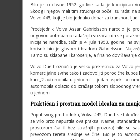
Bilo je to davne 1952. godine kada je koncipiran Vo
Skoog i njegov mali tim stručnjaka počeli su raditi n
Volvo 445, koji je bio jednako dobar za transport ljudi ka
Predsjednik Volva Assar Gabrielsson naredio je p
odgovori potrebama tadašnjih vozača i da se potakn
inicijalne naredbe, tačnije 4. jula 1953. godine, na s
korisnik bio je glavom i bradom Gabrielsson. Najveć
Tamo su sklapane i karoserije, a finalno dovršavanje 
Volvo Duett označio je veliku prekretnicu za Volvo 
komercijalne svrhe tako i zadovoljiti porodične kupce
kao „2 automobila u jednom“ – jedan aspekt automob
automobila dolazio do izražaja tokom slobodnog vre
u jednom.
Praktičan i prostran model idealan za manj
Poput svog prethodnika, Volva 445, Duett se također 
se vrlo brzo napustila ova praksa. Naime, standardne 
prostorom (sa ili bez stražnjih prozora) bile su s
prevozom tereta srednje veličine. Bio je to automob