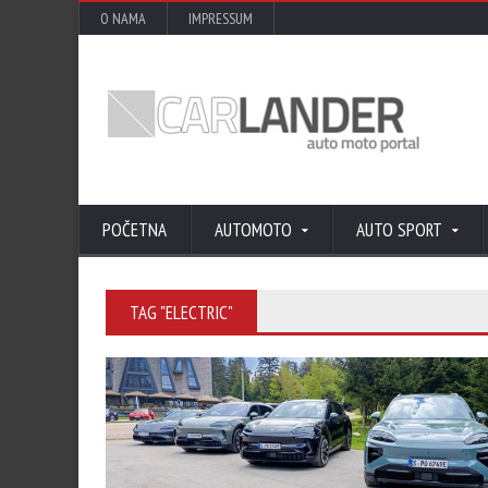
O NAMA
IMPRESSUM
POČETNA
AUTOMOTO
AUTO SPORT
TAG "ELECTRIC"