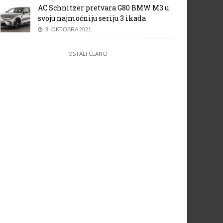
AC Schnitzer pretvara G80 BMW M3 u
svoju najmoćniju seriju 3 ikada
8. OKTOBRA 2021.
OSTALI ČLANCI