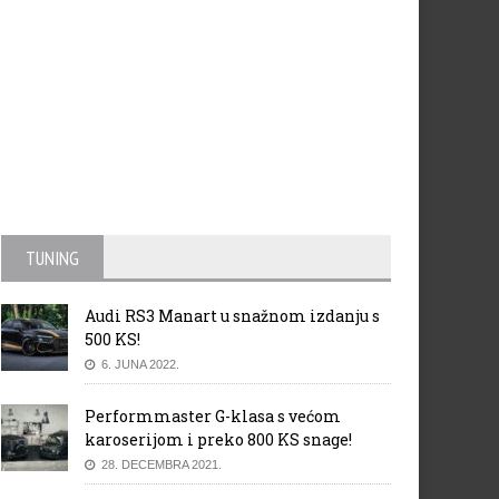
TUNING
Audi RS3 Manart u snažnom izdanju s
500 KS!
6. JUNA 2022.
Performmaster G-klasa s većom
karoserijom i preko 800 KS snage!
28. DECEMBRA 2021.