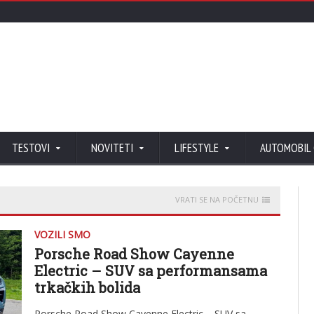
TESTOVI
NOVITETI
LIFESTYLE
AUTOMOBIL
VRATI SE NA POČETNU
VOZILI SMO
Porsche Road Show Cayenne
Electric – SUV sa performansama
trkačkih bolida
Porsche Road Show Cayenne Electric – SUV sa