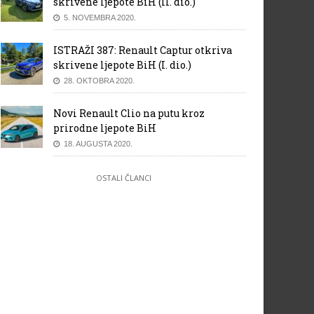
skrivene ljepote BiH (II. dio.)
5. NOVEMBRA 2020.
ISTRAŽI 387: Renault Captur otkriva
skrivene ljepote BiH (I. dio.)
28. OKTOBRA 2020.
Novi Renault Clio na putu kroz
prirodne ljepote BiH
18. AUGUSTA 2020.
OSTALI ČLANCI