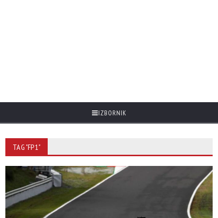
IZBORNIK
TAG "FP1"