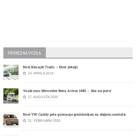
PRIVREDNA VOZILA
Novi Renault Trafic – Novi detalji
14. APRILA 2014.
Vozili smo: Mercedes-Benz Actros 1845 – Sila na putu!
17. AUGUSTA 2020.
Novi VW Caddy pete gneracije predstavljen sa obiljem noviteta
21. FEBRUARA 2020.