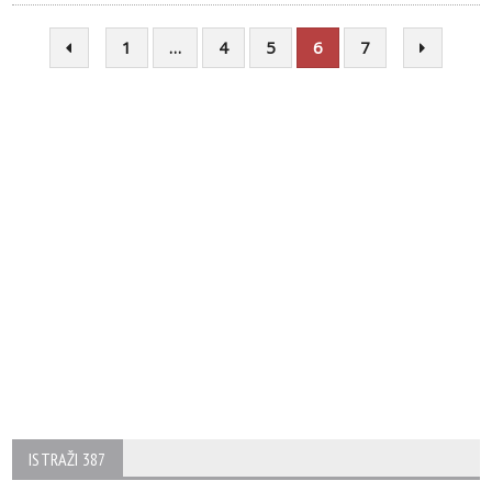
1
…
4
5
6
7
ISTRAŽI 387