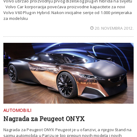
Volvo ubrzao proizvodnju prvog dizelskog plug-in hibrida na svijetu
Volvo Car korporacija povećava proizvodne kapacitete za novi
Volvo V60 Plug-in Hybrid. Nakon inicijalne serije od 1.000 primjeraka
za modelsku
20. NOVEMBRA 2012.
AUTOMOBILI
Nagrada za Peugeot ONYX
Nagrada za Peugeot ONYX Peugeot je u ofanzivi, a njegov štand na
sajmu automobila u Parizu je bio prepun novih modela i novih