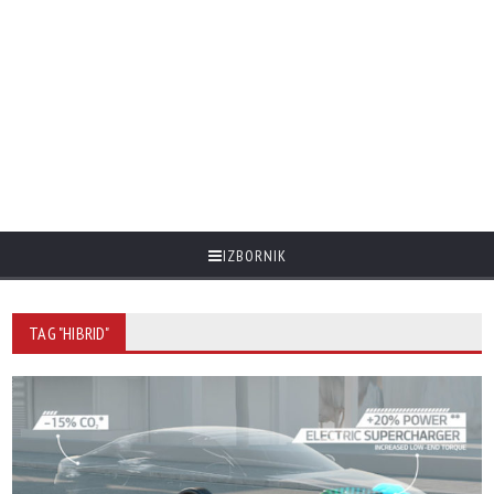
IZBORNIK
TAG "HIBRID"