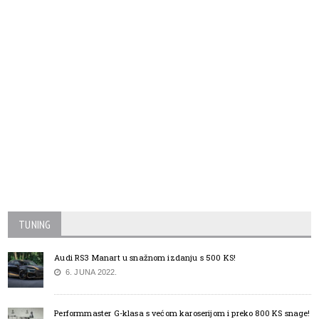
TUNING
Audi RS3 Manart u snažnom izdanju s 500 KS!
6. JUNA 2022.
Performmaster G-klasa s većom karoserijom i preko 800 KS snage!