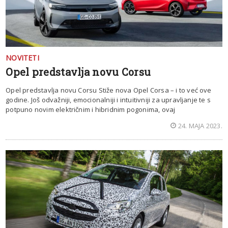
NOVITETI
Opel predstavlja novu Corsu
Opel predstavlja novu Corsu Stiže nova Opel Corsa – i to već ove
godine. Još odvažniji, emocionalniji i intuitivniji za upravljanje te s
potpuno novim električnim i hibridnim pogonima, ovaj
24. MAJA 2023.