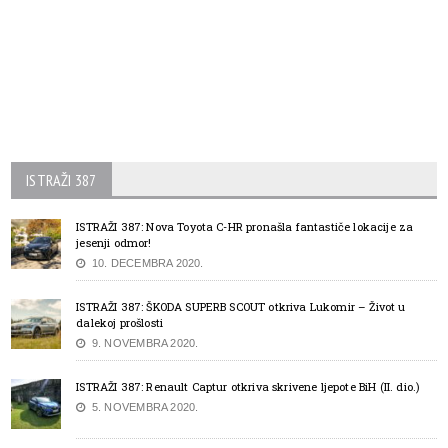
ISTRAŽI 387
ISTRAŽI 387: Nova Toyota C-HR pronašla fantastiče lokacije za
jesenji odmor!
10. DECEMBRA 2020.
ISTRAŽI 387: ŠKODA SUPERB SCOUT otkriva Lukomir – Život u
dalekoj prošlosti
9. NOVEMBRA 2020.
ISTRAŽI 387: Renault Captur otkriva skrivene ljepote BiH (II. dio.)
5. NOVEMBRA 2020.