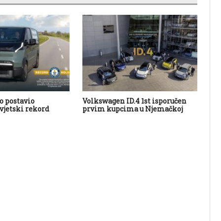
o postavio
Volkswagen ID.4 1st isporučen
Ki
vjetski rekord
prvim kupcima u Njemačkoj
po