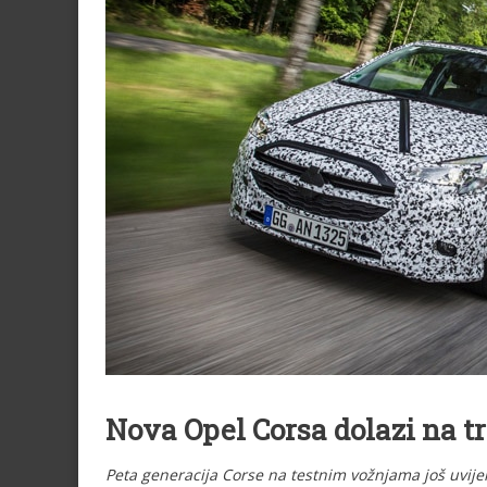
Nova Opel Corsa dolazi na tr
Peta generacija Corse na testnim vožnjama još uvije