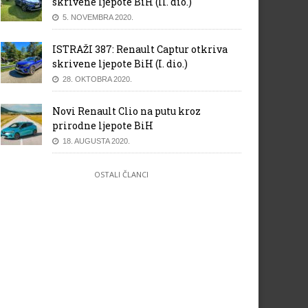
skrivene ljepote BiH (II. dio.)
5. NOVEMBRA 2020.
ISTRAŽI 387: Renault Captur otkriva
skrivene ljepote BiH (I. dio.)
28. OKTOBRA 2020.
Novi Renault Clio na putu kroz
prirodne ljepote BiH
18. AUGUSTA 2020.
OSTALI ČLANCI