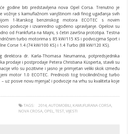
e godine biti predstavljena nova Opel Corsa. Trenutno je
tne vožnje s kamuflažnom vanjštinom radi finog ugađanja svih
ijom 1-litarskog benzinskog motora ECOTEC s novim
 novo podvozje i izvanredno ugođeno upravljanje. Opelovi su
apadno od Frankfurta na Majni, s četiri završna prototipa. Testna
lindričnim turbo motorima s 85 kW/115 KS i podvozjima Sport i
alne Corse 1.4 (74 kW/100 KS) i 1.4 Turbo (88 kW/120 KS).
nog direktora dr. Karla-Thomasa Neumanna, potpredsjednika
a prodaje i postprodaje Petera Christiana Küsperta, stavili su
ije vrlo su pozitivne i jasno je primjetan veliki skok između
jeni motor 1.0 ECOTEC. Prednosti tog trocilindričnog turbo
 – uz posve novu mjenjač i podvozje na vrhu su kvaliteta koje
TAGS:
2014
,
AUTOMOBILI
,
KAMUFLIRANA CORSA
,
NOVA CROSA
,
OPEL
,
TEST
,
VIJESTI