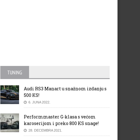
a EV9 automobil 2024. godine
AHK Automotive Summit 202
 izboru WWCOTY
u Sarajevu
TUNING
Audi RS3 Manart u snažnom izdanju s
500 KS!
6. JUNA 2022.
Performmaster G-klasa s većom
karoserijom i preko 800 KS snage!
28. DECEMBRA 2021.