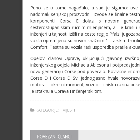
Puno se o tome nagađalo, a sad je sigurno: ove ć
nadomak serijskoj proizvodnji: izvode se finalne tes
komponenti. Corsa E dolazi s novom generac
šesterostupanjskim ručnim mjenjačem, ali je krasi i
inženjeri u tajnosti izišli na ceste regije Pfalz, jugoz
vozila opremljena su novim snažnim 1-litarskim troci
Comfort. Testna su vozila radi usporedbe pratile aktu
Opelovi članovi Uprave, uključujući glavnog izvrš
inženjerskog odjela Michaela Ablesona i potpredsjednik
novu generaciju Corse pod povećalo. Povratne informac
Corse D i Corse E. Svi jednoglasno hvale novorazvi
motora – okretni moment, voznost i niska razina buke
je istaknula Uprava i inženjerski tim.
KATEGORIJE:
VIJESTI
POVEZANI ČLANCI