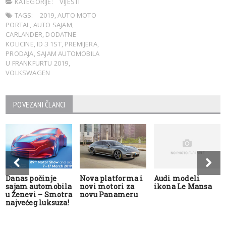
KATEGORIJE:
VIJESTI
TAGS:
2019
,
AUTO MOTO
PORTAL
,
AUTO SAJAM
,
CARLANDER
,
DODATNE
KOLICINE
,
ID.3 1ST
,
PREMIJERA
,
PRODAJA
,
SAJAM AUTOMOBILA
U FRANKFURTU 2019
,
VOLKSWAGEN
POVEZANI ČLANCI
Danas počinje
Nova platforma i
Audi modeli
sajam automobila
novi motori za
ikona Le Mansa
u Ženevi – Smotra
novu Panameru
najvećeg luksuza!