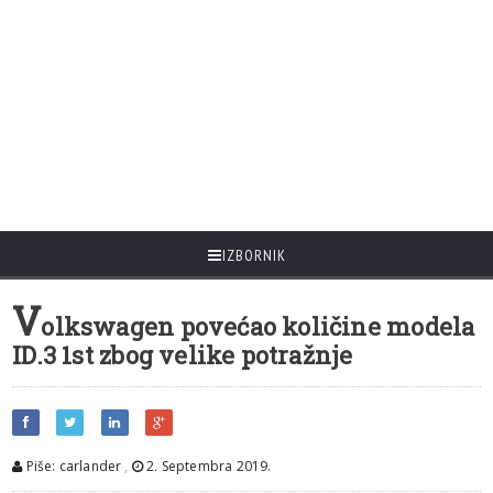
IZBORNIK
V
olkswagen povećao količine modela
ID.3 1st zbog velike potražnje
Piše: carlander
,
2. Septembra 2019.