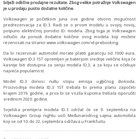
bilježi odlične prodajne rezultate. Zbog velike potražnje Volkswagen
je u prodaju pustio dodatne količine.
Volkswagen je početkom juna ove godine otvorio mogućnost
predrezervacija za ID.3. Radi se o prvom modelu u svojoj novoj,
potpuno električnoj porodici ID. modela. Zbog toga je Volkswagen
odlučio da ponudi dodatne količine ovog modela koji možete
rezervisati na stranici www.volkswagen.com/id-prebooking.
Da bi rezervisali automobil morate platiti garanciju od 1000 eura.
Volkswagen ID.3 1ST opremljen je baterijom srednje veličine koja će
kasnije biti dostupna za seriju modela ID.3, a za koju se očekuje
najveća popularnost.
Model ID.3 donosi nultu stopu emisija ugljičnog dioksida.
Proizvodnja modela ID.3 1ST trebala bi prema planu započeti
krajem 2019. godine, a prva bi se vozila kupcima trebala isporučiti
sredinom 2020. godine.
Svjetska premijera modela ID.3 održat će se 9. septembra na
Volkswagen Group nightu uoči Međunarodnog sajma automobila
koji se od 10. do 22. septembra održava u Frankfurtu.