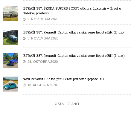
ISTRAŽI 387: ŠKODA SUPERB SCOUT otkriva Lukomir – Život u
dalekoj prošlosti
9. NOVEMBRA 2020.
ISTRAŽI 387: Renault Captur otkriva skrivene ljepote BiH (II. dio.)
5. NOVEMBRA 2020.
ISTRAŽI 387: Renault Captur otkriva skrivene ljepote BiH (I. dio.)
28. OKTOBRA 2020.
Novi Renault Clio na putu kroz prirodne ljepote BiH
18. AUGUSTA 2020.
OSTALI ČLANCI