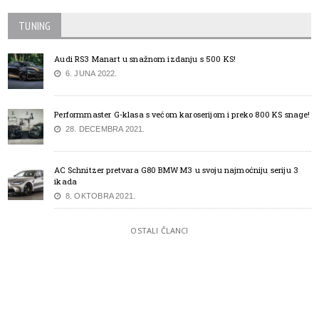
TUNING
Audi RS3 Manart u snažnom izdanju s 500 KS!
6. JUNA 2022.
Performmaster G-klasa s većom karoserijom i preko 800 KS snage!
28. DECEMBRA 2021.
AC Schnitzer pretvara G80 BMW M3 u svoju najmoćniju seriju 3
ikada
8. OKTOBRA 2021.
OSTALI ČLANCI