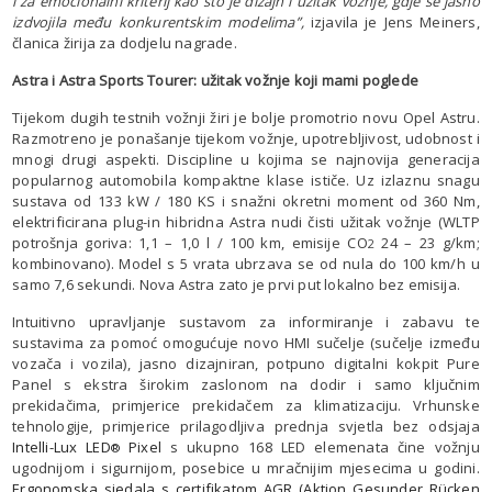
i za emocionalni kriterij kao što je dizajn i užitak vožnje, gdje se jasno
izdvojila među konkurentskim modelima”,
izjavila je Jens Meiners,
članica žirija za dodjelu nagrade.
Astra i Astra Sports Tourer: užitak vožnje koji mami poglede
Tijekom dugih testnih vožnji žiri je bolje promotrio novu Opel Astru.
Razmotreno je ponašanje tijekom vožnje, upotrebljivost, udobnost i
mnogi drugi aspekti. Discipline u kojima se najnovija generacija
popularnog automobila kompaktne klase ističe. Uz izlaznu snagu
sustava od 133 kW / 180 KS i snažni okretni moment od 360 Nm,
elektrificirana plug-in hibridna Astra nudi čisti užitak vožnje (WLTP
potrošnja goriva: 1,1 – 1,0 l / 100 km, emisije CO
24 – 23 g/km;
2
kombinovano). Model s 5 vrata ubrzava se od nula do 100 km/h u
samo 7,6 sekundi. Nova Astra zato je prvi put lokalno bez emisija.
Intuitivno upravljanje sustavom za informiranje i zabavu te
sustavima za pomoć omogućuje novo HMI sučelje (sučelje između
vozača i vozila), jasno dizajniran, potpuno digitalni kokpit Pure
Panel s ekstra širokim zaslonom na dodir i samo ključnim
prekidačima, primjerice prekidačem za klimatizaciju. Vrhunske
tehnologije, primjerice prilagodljiva prednja svjetla bez odsjaja
Intelli-Lux LED
Pixel
s ukupno 168 LED elemenata čine vožnju
®
ugodnijom i sigurnijom, posebice u mračnijim mjesecima u godini.
Ergonomska sjedala s certifikatom AGR (Aktion Gesunder Rücken