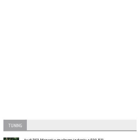
TUNING
Audi RS3 Manart u snažnom izdanju s 500 KS!