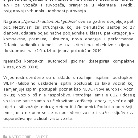
e.V.)
za vozača i suvozača, primjerice u Alcantara izvedbi,
osiguravaju vrhunsku udobnost putovanja.
Nagrada
„Njemački automobil godine”
ove se godine dodjeljuje peti
put. Nezavisni žiri stručnjaka, koji se trenutačno sastoji od 27
članova, odabire pojedinačne pobjednike u klasi u pet kategorija –
kompaktna, premium, luksuzna, nova energija i performanse.
Odabir sudionika temelji se na kriterijima objektivne cijene i
dostupnosti na tržištu. Izbor je prvi put održan 2019.
Njemački kompaktni automobil godine” (kategorija kompaktne
klase, do 25.000 €).
Vrijednosti utvrđene su u skladu s realnijim ispitnim postupkom
WLTP (Globalno usklađeni ispitni postupak za laka vozila) koji
zamjenjuje ispitni postupak poznat kao NEDC (Novi europski vozni
ciklus). Vozilo još nije raspoloživo. Potrošnja, emisije CO2 i doseg
vozila ne ovise samo o učinkovitom korištenju energije, već na njih
utječu i stil vožnje te drugi netehnički čimbenici. Podaci o potrošnji i
emisijama ne odnose se na određeno vozilo i služe isključivo za
uspoređivanje različitih vrsta vozila.
KATEGORIJE:
VIJESTI