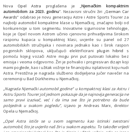
Nova
Opel Astra
proglašena je „
Njemačkim kompaktnim
automobilom za 2023. godinu
”. Nezavisni stručni žiri „
German Car
Awards
” odabrao je novu generaciju Astre i Astre Sports Tourer za
najbolji automobil kompaktne klase u Njemačkoj, značajno bolji od
konkurencije u tom segmentu. Inovativne sigurnosne tehnologije,
koje je Opel novom Astrom učinio cjenovno prihvatljivima širokom
rasponu kupaca u kompaktnoj klasi, uvjerile su panel od 27
automobilskih stručnjaka i novinara jednako kao i širok raspon
pogonskih sklopova, uključujući elektrificirani
plug-in hibrid
s
pomoću kojeg vozači Astre mogu prvi put putovati lokalno bez
emisija i veoma odgovorno. Žiri je pohvalio i progresivan dizajn koji
mami poglede, kao i užitak vožnje te financijsku isplativost koju nudi
Astra. Prestižna je nagrada službeno dodijeljena jučer navečer na
ceremoniji u Bad Dürkheimu u Njemačkoj.
„Nagrada Njemački automobil godine” u kompaktnoj klasi za Astru i
Astru Sports Tourer još jednom pokazuje da je najnovija generacija ne
samo pravi izazivač, već i da ima sve što je potrebno da bude
pobjednik u svakom pogledu”,
izjavio je Andreas Marx, direktor
Opela u Njemačkoj.
„Opel Astra ističe se u svom segmentu kao istinski svestrani
automobil, što je uvjerilo naš žiri u svakom aspektu. To također vrijedi