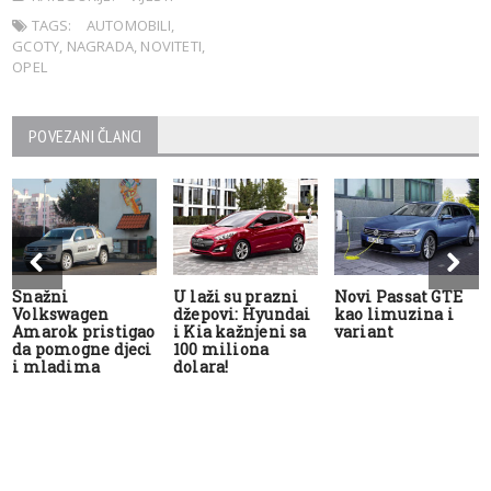
TAGS:
AUTOMOBILI
,
GCOTY
,
NAGRADA
,
NOVITETI
,
OPEL
POVEZANI ČLANCI
Snažni
U laži su prazni
Novi Passat GTE
Volkswagen
džepovi: Hyundai
kao limuzina i
Amarok pristigao
i Kia kažnjeni sa
variant
da pomogne djeci
100 miliona
i mladima
dolara!